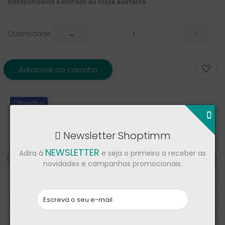
transportadora e limitado ao stock existente
Quantidade

Adicionar ao carrinho
Partilhar
Newsletter Shoptimm
NEWSLETTER
Adira à
e seja o primeiro a receber as
Descrição
novidades e campanhas promocionais.
Detalhes de produto
Críticas