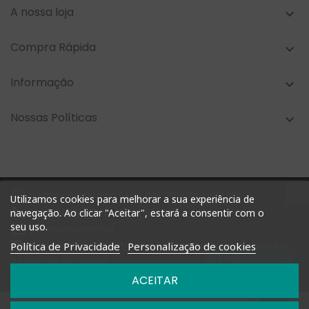
A nossa loja

Compra Rápida

Informação

Nossas Políticas


Horários: Segunda a Sexta das 09h-13h e 14h-18h
Utilizamos cookies para melhorar a sua experiência de

+351 927 748 884 | +351 212 476 905
navegação. Ao clicar "Aceitar", estará a consentir com o
seu uso.

geral@shoptimm.pt

Portes Grátis* +162.50€ (para Portugal Continental) *Produtos
Política de Privacidade
Personalização de cookies
Fale connosco
de grandes dimensões
podem não estar incluídos nesta oferta
ACEITAR