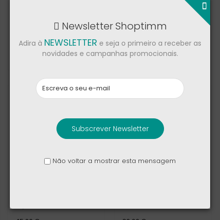
Newsletter Shoptimm
Samsung Galaxy S26
Redmi Smart Pen
Ultra S Pen
NEWSLETTER
Adira à
e seja o primeiro a receber as
novidades e campanhas promocionais.
49,00 €
45,00 €
Subscrever Newsletter
Não voltar a mostrar esta mensagem
OnePlus Pad Go 2
Pen Touch Screen -
Stylo
Microsoft Surface