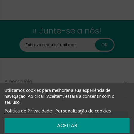
Junte-se a nós!
A nossa loja

Utilizamos cookies para melhorar a sua experiência de
Compra Rápida
navegação. Ao clicar "Aceitar", estará a consentir com o

seu uso.
Política de Privacidade
Personalização de cookies
Informação

Fale connosco
ACEITAR
Nossas Políticas
