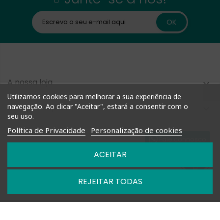
A nossa loja

Utilizamos cookies para melhorar a sua experiência de
Compra Rápida
navegação. Ao clicar "Aceitar", estará a consentir com o

seu uso.
Política de Privacidade
Personalização de cookies
Informação

Fale connosco
ACEITAR
Nossas Políticas

REJEITAR TODAS

Horários: Segunda a Sexta das 09h-13h e 14h-18h