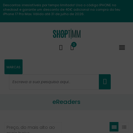
Descontos irresistíveis por tempo limitado! Usa o código IPHONE no
checkout e garante um desconto de 40€ adicional na compra do teu
iPhone 17 Pro Max. Válido até 31 de julho de 2026.
0

MARCAS
eReaders


Preço, do mais alto ao