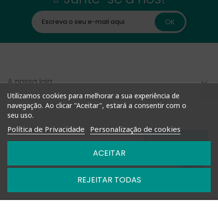
A nossa loja

Utilizamos cookies para melhorar a sua experiência de
Compra Rápida
navegação. Ao clicar "Aceitar", estará a consentir com o

seu uso.
Política de Privacidade
Personalização de cookies
Informação

Fale connosco
ACEITAR
Nossas Políticas

REJEITAR TODAS

Horários: Segunda a Sexta das 09h-13h e 14h-18h