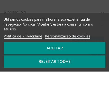
A nossa loja

Utilizamos cookies para melhorar a sua experiência de
navegação. Ao clicar "Aceitar", estará a consentir com o
Compra Rápida

seu uso.
Política de Privacidade
Personalização de cookies
Informação

Fale connosco
ACEITAR
Nossas Políticas

REJEITAR TODAS

Horários: Segunda a Sexta das 09h-13h e 14h-18h

+351 927 748 884 | +351 212 476 905

geral@shoptimm.pt

Portes Grátis* +162.50€ (para Portugal Continental) *Produtos
de grandes dimensões
podem não estar incluídos nesta oferta