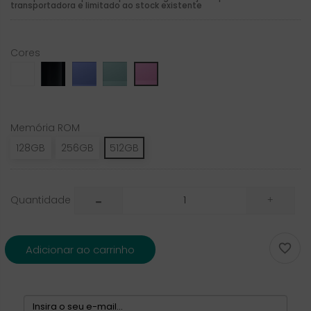
transportadora e limitado ao stock existente
Cores
White
Black
Ultramarine
Teal_
_Pink
Memória ROM
128GB
256GB
512GB
Quantidade

Adicionar ao carrinho