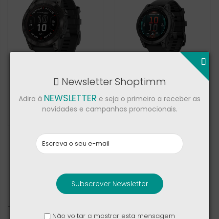
Newsletter Shoptimm
Garmin fēnix® 7X Pro
Garmin fēnix® E
NEWSLETTER
Adira à
e seja o primeiro a receber as
novidades e campanhas promocionais.
609,00 €
435,00 €
749,00 €
600,00 €
1
Subscrever Newsletter
Todos
Não voltar a mostrar esta mensagem