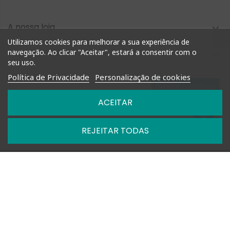
A nossa loja

Utilizamos cookies para melhorar a sua experiência de
navegação. Ao clicar "Aceitar", estará a consentir com o
Compra Rápida

seu uso.
Política de Privacidade
Personalização de cookies
Informação

Fale connosco
ACEITAR
Nossas Políticas

REJEITAR TODAS

Horários: Segunda a Sexta das 09h-13h e 14h-18h

+351 927 748 884 | +351 212 476 905

geral@shoptimm.pt

Portes Grátis* +162.50€ (para Portugal Continental) *Produtos
de grandes dimensões
podem não estar incluídos nesta oferta