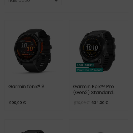
mais baixo

Garmin fēnix® 8
Garmin Epix™ Pro
(Gen2) Standard
Edition
900,00 €
634,00 €
679,00 €