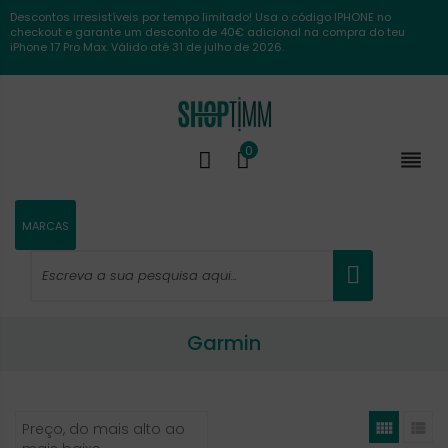
Descontos irresistíveis por tempo limitado! Usa o código IPHONE no
checkout e garante um desconto de 40€ adicional na compra do teu
iPhone 17 Pro Max. Válido até 31 de julho de 2026.
0

MARCAS
Garmin


Preço, do mais alto ao