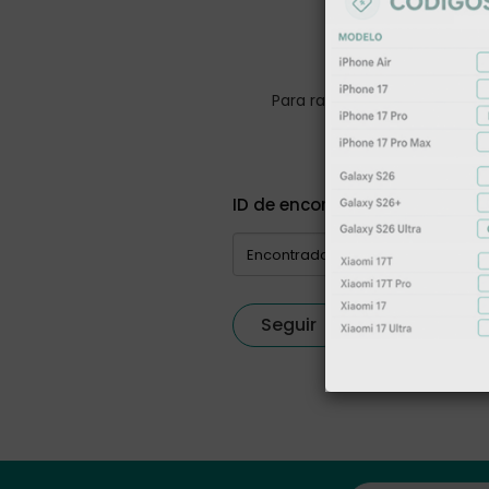
Para rastrear a encomenda di
r
ID de encomenda
Seguir