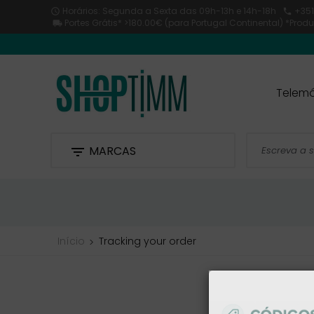
Horários: Segunda a Sexta
das 09h-13h e 14h-18h
+351


Portes Grátis* >180.00€ (para Portugal Continental) *Pro

Telemó
MARCAS

Início
Tracking your order