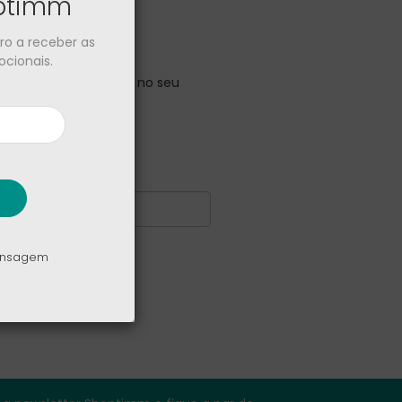
optimm
iro a receber as
cionais.
r". Isso foi fornecido no seu
o.
mensagem