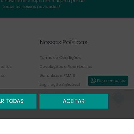
a newsletter Shoptimm e fique a par de
todas as nossas novidades!
Nossas Políticas
Termos e Condições
entos
Devoluções e Reembolsos
nto
Garantias e RMA'S
Fale connosco
Legislação Aplicável
s de Desconto
Política de Privacidade
AR TODAS
ACEITAR
Livro de Reclamações