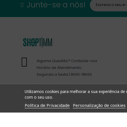
Junte-se a nós!
Alguma Questão? Contacte-nos
Horário de Atendimento:
Segunda a Sexta | 9h00-18h00
(+ 351) 927 748 884
Utilizamos cookies para melhorar a sua experiência de n
(custo de chamada para a rede móvel nacional)
(+351) 212 476 905
com o seu uso.
(custo de chamada para a rede fixa nacional)
Política de Privacidade
Personalização de cookies
geral@shoptimm.pt
Rua Manuel Lemos Peixoto 2B LJ
2610-110 Alfragide