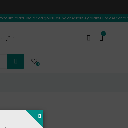
o limitado! Usa o código IPHONE no checkout e garante um desconto de 40
0
moções

0