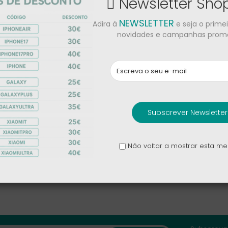
Newsletter Sh
Seguir encomenda
NEWSLETTER
Adira à
e seja o prime
novidades e campanhas promo
gite o ID do pedido na caixa abaixo e pressione o botão "Rastrea
ecibo e no e-mail de confirmação que você deveria ter recebid
E-mail de facturação
Subscrever Newsletter
Não voltar a mostrar esta 