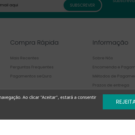
Subscreva 
Compra Rápida
Informação
Mais Recentes
Sobre Nós
Perguntas Frequentes
Encomenda e Pagam
Pagamentos seQura
Métodos de Pagame
Prazos de entrega
Promoções e Código
avegação. Ao clicar "Aceitar", estará a consentir
REJEIT