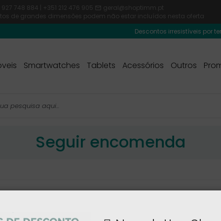
 927 748 884 | +351 212 476 905
geral@shoptimm.pt

dutos de grandes dimensões podem não estar incluídos nesta oferta
Descontos irresistíveis por temp
veis
Smartwatches
Tablets
Acessórios
Outros
Pro
Seguir encomenda