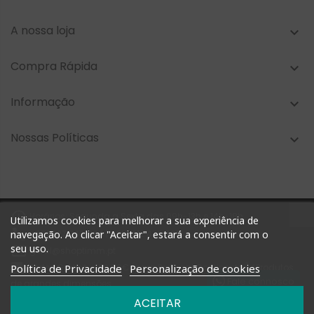
A nossa loja

Compra Rápida

Informação

Nossas Políticas


Horários: Segunda a Sexta das 09h-13h e 14h-18h
Utilizamos cookies para melhorar a sua experiência de

+351 927 748 884 | +351 212 476 905
navegação. Ao clicar "Aceitar", estará a consentir com o
seu uso.

geral@shoptimm.pt

Portes Grátis* +162.50€ (para Portugal Continental) *Produtos
Política de Privacidade
Personalização de cookies
Fale connosco
de grandes dimensões
podem não estar incluídos nesta oferta
ACEITAR