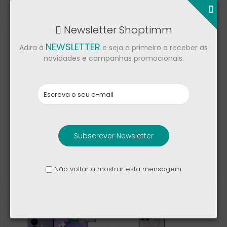
1 329,00 €
1 329,00 €
2 169,00 €
Newsletter Shoptimm
NEWSLETTER
Adira à
e seja o primeiro a receber as
novidades e campanhas promocionais.
Subscrever Newsletter
Apple iPhone 17 Pro
Honor Magic V5
Não voltar a mostrar esta mensagem
1 264,00 €
1 169,00 €
1 349,00 €
1 619,00 €