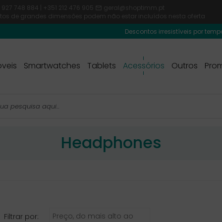
 927 748 884 | +351 212 476 905
geral@shoptimm.pt

dutos de grandes dimensões podem não estar incluídos nesta oferta
Descontos irresistíveis por tempo limit
veis
Smartwatches
Tablets
Acessórios
Outros
Pro
Headphones
Preço, do mais alto ao
Filtrar por: