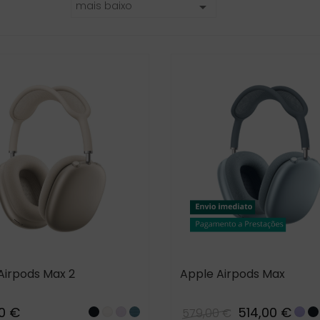
mais baixo

Apple iPhone 16 Pro
Samsung Galaxy S2
Max
Ultra
1 999,00 €
1 499,00 €
1 589,00 €
969,00 €
Apple iPhone 17 Pro
Samsung Galaxy S2
Max
Ultra
Airpods Max 2
Apple Airpods Max
1 499,00 €
1 499,00 €
1 354,00 €
859,00 €
0 €
514,00 €
579,00 €
Samsung Galaxy Z
Midnight
Starlight
_Purple_
Blue_e
Purp
M