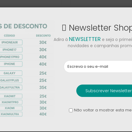
Fold7
2 169,00 €
1 329,00 €
Newsletter Sh
Honor Magic V5
NEWSLETTER
Adira à
e seja o prime
novidades e campanhas promo
1 619,00 €
1 169,00 €
Subscrever Newsletter
ve 770NC
JBL Tune 680NC
Não voltar a mostrar esta 
94,00 €
72,00 €
€
89,00 €
White
Blue
Black
Sand