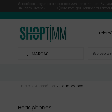
Horários: Segunda a Sexta
das 09h-13h e 14h-18h
+351


Portes Grátis* >180.00€ (para Portugal Continental) *Pro

Telemó
MARCAS

Início
Acessórios
Headphones
Headphones