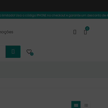
ado! Usa o código IPHONE no checkout e garante um desconto de 40€ adicio
0
moções

0

