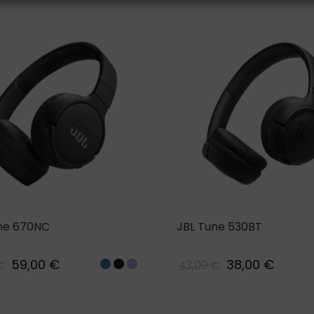
ne 670NC
JBL Tune 530BT
59,00 €
38,00 €
€
43,00 €
White
BLUE
Black
Purple