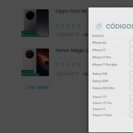
Oppo Find N6 5G
1 899,00 €
1 819,00 €
Honor Magic V6
1 800,00 €
1 620,00 €
Ver todos
JBL Li
119,00 