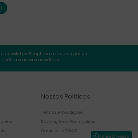
1
a newsletter Shoptimm e fique a par de
todas as nossas novidades!
Nossas Políticas
Termos e Condições
entos
Devoluções e Reembolsos
nto
Garantias e RMA'S
Fale connosco