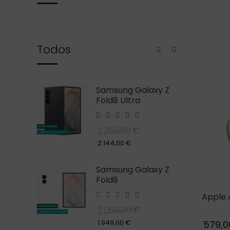
Todos
laxy S26
Samsung Galaxy Z
Fold8 Ultra
2 269,00 €
969,00 €
2 144,00 €
laxy S25
Samsung Galaxy Z
Fold8
Apple 
859,00 €
2 069,00 €
1 949,00 €
579,0