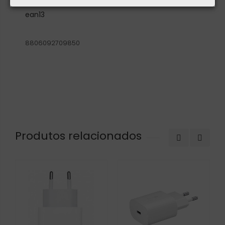
ean13
8806092709850
Produtos relacionados