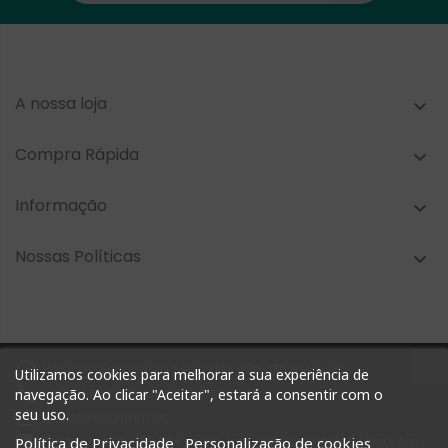
A nossa loja

Compra Rápida

Informação

Nossas Políticas


Horários: Segunda a Sexta das 09h-13h e 14h-18h
Utilizamos cookies para melhorar a sua experiência de

+351 927 748 884 | +351 212 476 905
navegação. Ao clicar "Aceitar", estará a consentir com o
seu uso.

geral@shoptimm.pt

Portes Grátis* +162.50€ (para Portugal Continental) *Produtos
Política de Privacidade
Personalização de cookies