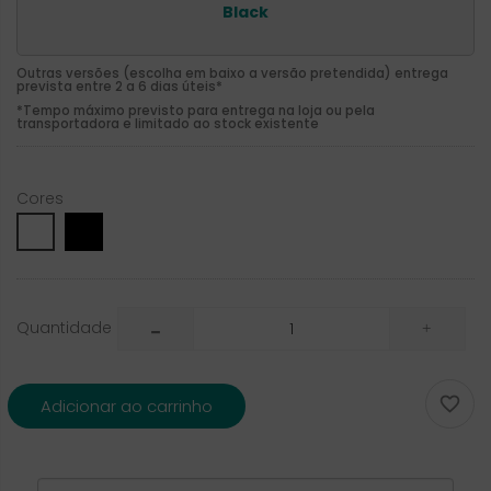
Black
Outras versões (escolha em baixo a versão pretendida) entrega
prevista entre 2 a 6 dias úteis*
*Tempo máximo previsto para entrega na loja ou pela
transportadora e limitado ao stock existente
Cores
Black
White
Quantidade

Adicionar ao carrinho