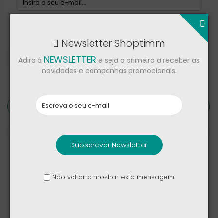
NOTIFICAR-ME QUANDO ESTIVER DISPONÍVEL
Newsletter Shoptimm
Partilhar
NEWSLETTER
Adira à
e seja o primeiro a receber as
novidades e campanhas promocionais.
Detalhes de produto
Críticas
Subscrever Newsletter
Marca
Samsung
Não voltar a mostrar esta mensagem
Referência
EP-T1510NWEGEU
Referências específicas