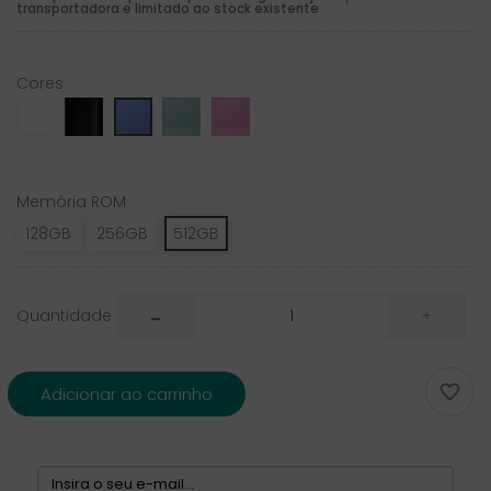
transportadora e limitado ao stock existente
Cores
White
Black
Teal_
_Pink
Ultramarine
Memória ROM
128GB
256GB
512GB
Quantidade

Adicionar ao carrinho