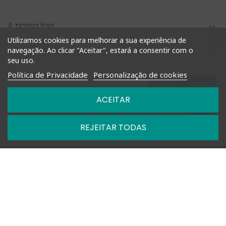
A nossa loja

Utilizamos cookies para melhorar a sua experiência de
navegação. Ao clicar "Aceitar", estará a consentir com o
Compra Rápida

seu uso.
Política de Privacidade
Personalização de cookies
Informação

Fale connosco
ACEITAR
Nossas Políticas

REJEITAR TODAS

Horários: Segunda a Sexta das 09h-13h e 14h-18h

+351 927 748 884 | +351 212 476 905

geral@shoptimm.pt

Portes Grátis* +162.50€ (para Portugal Continental) *Produtos
de grandes dimensões
podem não estar incluídos nesta oferta