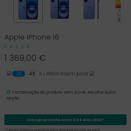
Apple iPhone 16
1 369,00 €
4X
3X
sem juros
3 x 268,00 €
Combinação do produto sem stock, escolha outra

opção
E
ntrega prevista entre 2 a 6 dias úteis*
*Tempo máximo previsto para entrega na loja ou pela