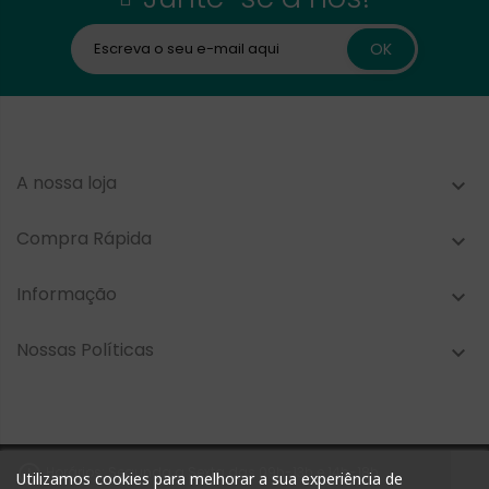
A nossa loja

Compra Rápida

Informação

Nossas Políticas


Horários: Segunda a Sexta das 09h-13h e 14h-18h
Utilizamos cookies para melhorar a sua experiência de