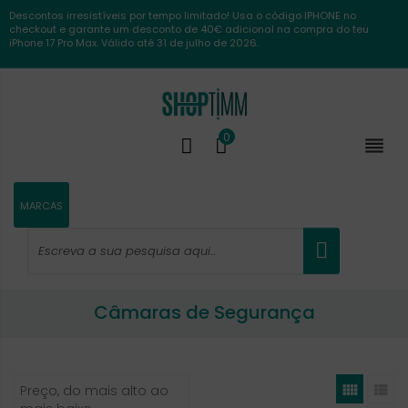
Descontos irresistíveis por tempo limitado! Usa o código IPHONE no
checkout e garante um desconto de 40€ adicional na compra do teu
iPhone 17 Pro Max. Válido até 31 de julho de 2026.
0

MARCAS
Câmaras de Segurança


Preço, do mais alto ao