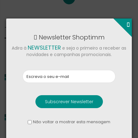
Todos
Newsletter Shoptimm
NEWSLETTER
Adira à
e seja o primeiro a receber as
Samsung Galaxy Z Fold8 Ultra
novidades e campanhas promocionais.
2 144,00 €
2 269,00 €
Samsung Galaxy Z Fold8
Subscrever Newsletter
1 949,00 €
2 069,00 €
Não voltar a mostrar esta mensagem
Oppo Find N6 5G