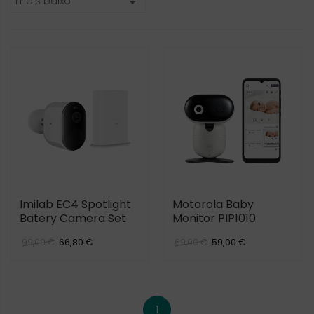
mais baixo

Imilab EC4 Spotlight
Motorola Baby
Batery Camera Set
Monitor PIP1010
66,80 €
59,00 €
99,00 €
69,00 €
1