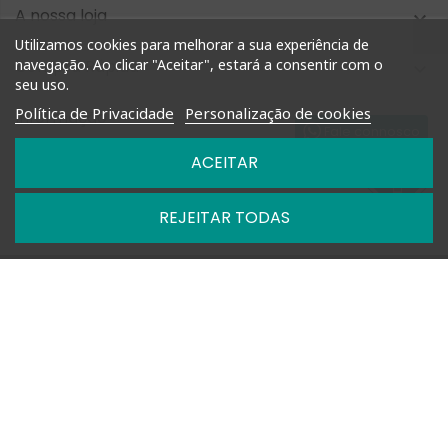
A nossa loja

Utilizamos cookies para melhorar a sua experiência de
navegação. Ao clicar "Aceitar", estará a consentir com o
Compra Rápida

seu uso.
Política de Privacidade
Personalização de cookies
Informação

Fale connosco
ACEITAR
Nossas Políticas

REJEITAR TODAS

Horários: Segunda a Sexta das 09h-13h e 14h-18h

+351 927 748 884 | +351 212 476 905

geral@shoptimm.pt

Portes Grátis* +162.50€ (para Portugal Continental) *Produtos
de grandes dimensões
podem não estar incluídos nesta oferta