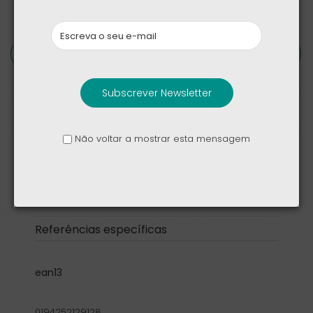
Detalhes de produto
Críticas
Subscrever Newsletter
Tags
Não voltar a mostrar esta mensagem
Marca
Apple
Referência
Referências específicas
ean13
0194252129128