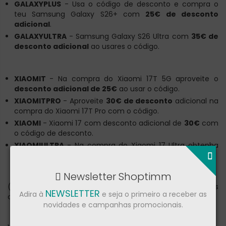
GALAXYPLUS
- Usa o código de desconto e compra o
teu Samsung Galaxy S26+ com
25€ de desconto
adicional
.
GALAXYULTRA
- Samsung Galaxy S26 Ultra com
35€ de
desconto adicional
ao usares o código.
XIAOMIT
- Na compra do Xiaomi 17T 5G aproveite o
desconto adicional de 25€
ao usar o código.
XIAOMITPRO
- Aproveite
30€ de desconto
adicional na
compra do Xiaomi 17T Pro com o código.
XIAOMI
- Xiaomi 17 com desconto adicional de
30€
com
o código de desconto.
XIAOMIULTRA
- Na compra do Xiaomi 17 Ultra obtenha
40€ de desconto direto
com o código.
Newsletter Shoptimm
(códigos de descontos não acumuláveis com outros
NEWSLETTER
Adira à
e seja o primeiro a receber as
códigos de desconto)
novidades e campanhas promocionais.