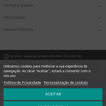
Compra Rápida

Informação

Nossas Políticas


Horários: Segunda a Sexta das 09h-13h e 14h-18h

+351 927 748 884 | +351 212 476 905
Utilizamos cookies para melhorar a sua experiência de

geral@shoptimm.pt
navegação. Ao clicar "Aceitar", estará a consentir com o

Portes Grátis* +162.50€ (para Portugal Continental) *Produtos
seu uso.
de grandes dimensões
Política de Privacidade
Personalização de cookies
podem não estar incluídos nesta oferta
Fale conno
ACEITAR
Copyright shoptimm | Powered by
Delta Soluções