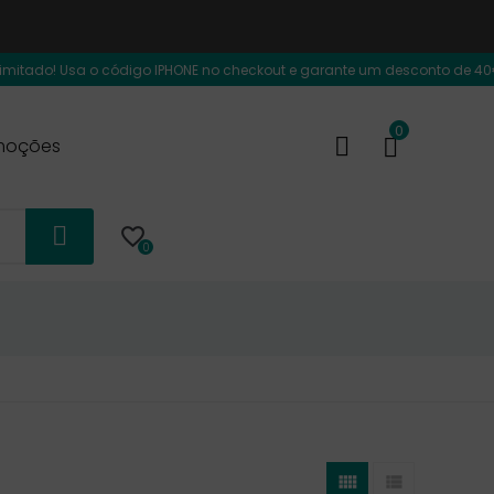
! Usa o código IPHONE no checkout e garante um desconto de 40€ adicional
0
moções

0

