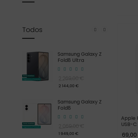
Todos
laxy S26
Samsung Galaxy Z
Fold8 Ultra
2 269,00 €
969,00 €
2 144,00 €
laxy S25
Samsung Galaxy Z
Fold8
Apple 
859,00 €
USB-C
2 069,00 €
1 949,00 €
69,00