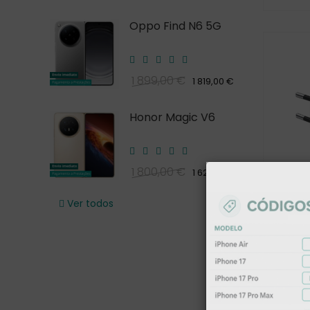
Oppo Find N6 5G
1 899,00 €
1 819,00 €
Honor Magic V6
1 800,00 €
1 620,00 €
Ver todos
Samsu
Trio
40,00