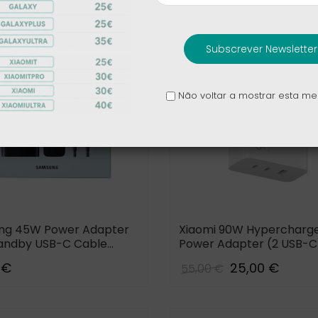
Subscrever Newsletter
Não voltar a mostrar esta 
ng 45W Power Adapter
Xiaomi 90W Hypercharg
andby USB-C Cable
Power Adapter (2 USB-C 
8m)
USB-A)
 €
25,00 €
55,00 €