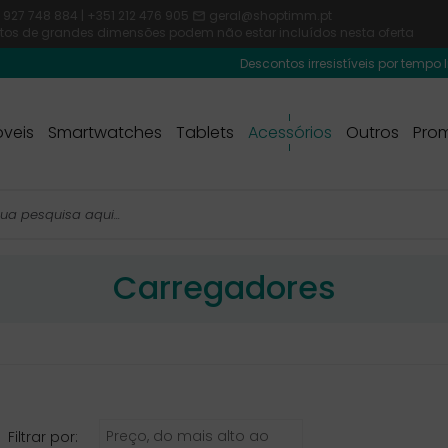
 927 748 884 | +351 212 476 905
geral@shoptimm.pt

dutos de grandes dimensões podem não estar incluídos nesta oferta
Descontos irresistíveis por tempo limitado
veis
Smartwatches
Tablets
Acessórios
Outros
Pro
Carregadores
Preço, do mais alto ao
Filtrar por: