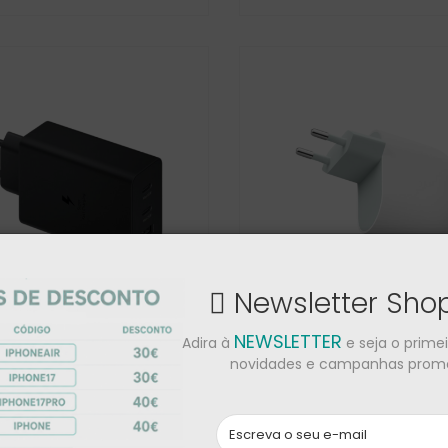
Fold7
2 169,00 €
1 329,00 €
Honor Magic V5
1 619,00 €
1 169,00 €
Newsletter Sh
NEWSLETTER
Adira à
e seja o prime
ng 65W Power Adapter
Google 45W USB-C Pow
novidades e campanhas promo
Charger
 €
39,00 €
Black