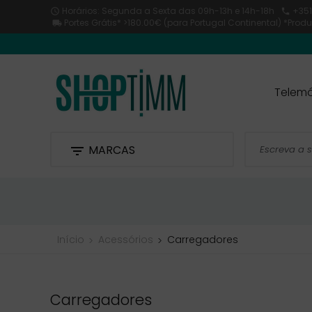
Horários: Segunda a Sexta
das 09h-13h e 14h-18h
+351


Portes Grátis* >180.00€ (para Portugal Continental) *Pro

Telemó
MARCAS

Início
Acessórios
Carregadores
Carregadores