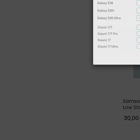
Samsu
Low St
(5A/1.
30,00