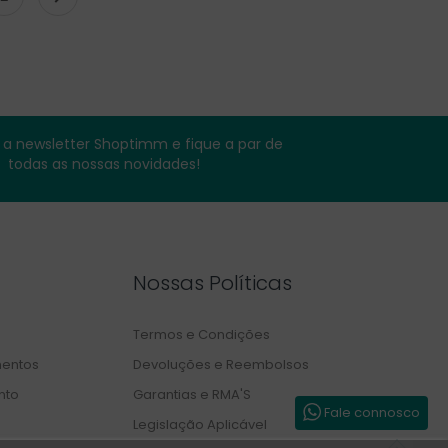
a newsletter Shoptimm e fique a par de
todas as nossas novidades!
Nossas Políticas
Termos e Condições
entos
Devoluções e Reembolsos
nto
Garantias e RMA'S
Fale connosco
Legislação Aplicável