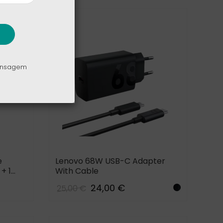
mensagem
e
Lenovo 68W USB-C Adapter
+ 1
With Cable
24,00 €
25,00 €
Black