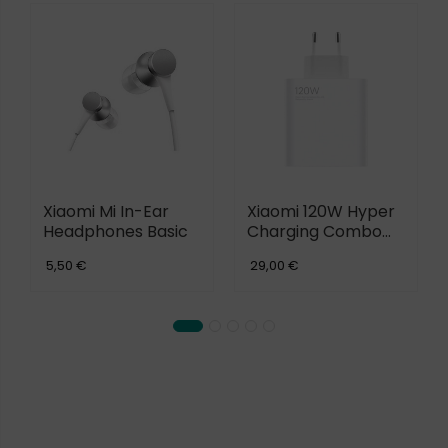
Xiaomi Mi In-Ear
Xiaomi 120W Hyper
Headphones Basic
Charging Combo
(USB-A)+USB-C
5,50 €
29,00 €
Cable