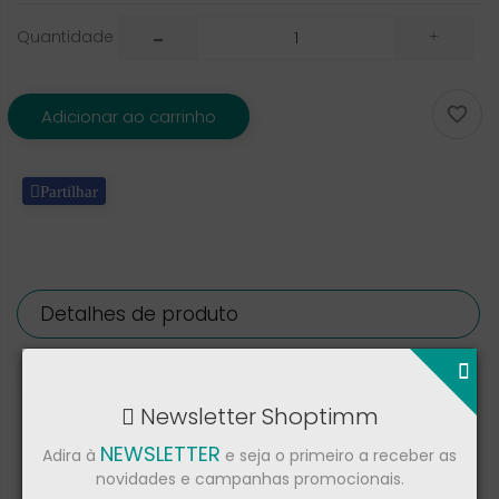
Quantidade

Adicionar ao carrinho
Partilhar
Detalhes de produto
Críticas
Newsletter Shoptimm
NEWSLETTER
Adira à
e seja o primeiro a receber as
Marca
Xiaomi
novidades e campanhas promocionais.
Referência
BHR6039EU