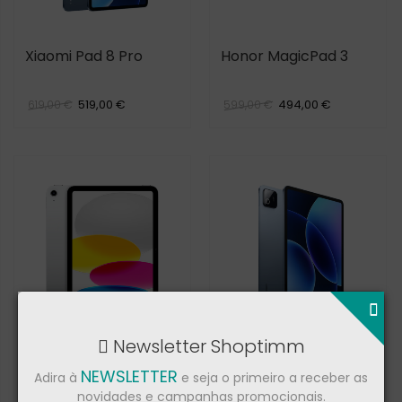
Xiaomi Pad 8 Pro
Honor MagicPad 3
519,00 €
494,00 €
619,00 €
599,00 €
Newsletter Shoptimm
Apple iPad 11th GEN
Xiaomi Pad 8
NEWSLETTER
Adira à
e seja o primeiro a receber as
novidades e campanhas promocionais.