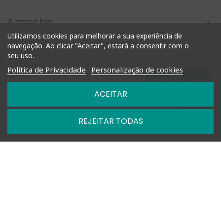
A nossa loja

Utilizamos cookies para melhorar a sua experiência de
Compra Rápida
navegação. Ao clicar "Aceitar", estará a consentir com o

seu uso.
Política de Privacidade
Personalização de cookies
Informação

Fale connosco
ACEITAR
Nossas Políticas

REJEITAR TODAS

Horários: Segunda a Sexta das 09h-13h e 14h-18h

+351 927 748 884 | +351 212 476 905

geral@shoptimm.pt

Portes Grátis* +162.50€ (para Portugal Continental) *Produtos
de grandes dimensões
podem não estar incluídos nesta oferta