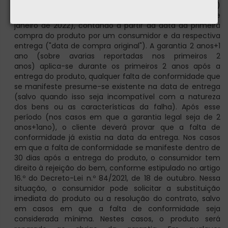
anos (para bens adquiridos até 31 de dezembro de 2021)
ou 2 anos+1 ano (para bens adquiridos a partir de 1 de
janeiro de 2022), contando a partir da data da primeira
compra do produto por um consumidor e da respectiva
entrega ("data de compra original"). A garantia 2 anos+1
ano (sobre avarias reportadas nos primeiros 2
anos) aplica-se durante os primeiros 2 anos após a
entrega do produto, qualquer falta de conformidade que
se manifeste presume-se existente na data de entrega
(salvo quando isso seja incompatível com a natureza
dos bens ou as características da falha). Após esse
período (nos casos em que a garantia legal seja de 2
anos+1ano), o cliente deverá provar que a falta de
conformidade já existia na data da entrega. Nos casos
em que a falta de conformidade se manifeste dentro de
30 dias após a entrega do produto, o consumidor tem
direito à rejeição do bem, conforme estipulado no artigo
16.º do Decreto-Lei n.º 84/2021, de 18 de outubro. Nessa
situação, o consumidor pode solicitar a substituição
imediata do produto ou a resolução do contrato, salvo
em casos em que a falta de conformidade seja
considerada mínima. Nestes casos, o produto será