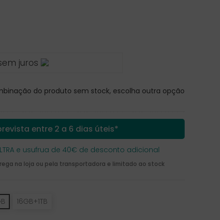
sem juros
inação do produto sem stock, escolha outra opção
revista entre 2 a 6 dias úteis*
LTRA e usufrua de 40€ de desconto adicional
ga na loja ou pela transportadora e limitado ao stock
GB
16GB+1TB