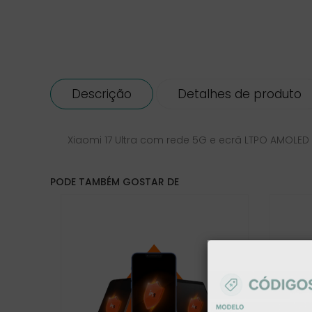
Descrição
Detalhes de produto
Xiaomi 17 Ultra com rede 5G e ecrã LTPO AMOLED
PODE TAMBÉM GOSTAR DE