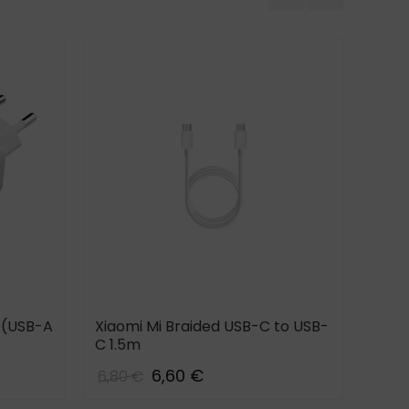
 (USB-A
Xiaomi Mi Braided USB-C to USB-
Xiao
C 1.5m
(USB
6,60 €
6,80 €
22,0