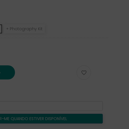
+ Photography Kit
o

R-ME QUANDO ESTIVER DISPONÍVEL