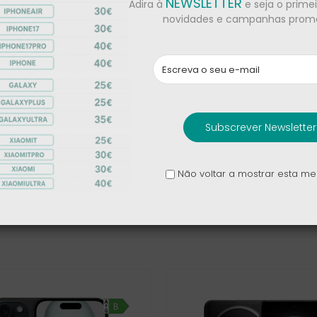
NEWSLETTER
Adira à
e seja o prime
novidades e campanhas promo
i 90W Hypercharge
Xiaomi 90W Hypercharg
 (USB-A) + USB-C
Power Adapter (2 USB-C 
USB-A)
Subscrever Newsletter
20,00 €
25,00 €
 €
55,00 €
Não voltar a mostrar esta 