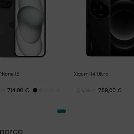
Phone 15
Xiaomi 14 Ultra
714,00 €
789,00 €
 €
799,00 €
Black
Pink
Blue_15
Yellow_15
Green_15
 marca