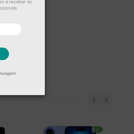
iro a receber as
cionais.
e
+ 1
mensagem