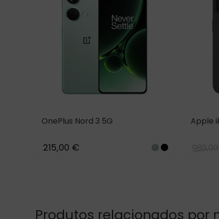
OnePlus Nord 3 5G
Apple i
215,00 €
989,00
Misty
Tempest
Green
Gray
+2
um
anium
itanium
titanium
reen
gold
ilverblue
Whitesilver
Produtos relacionados por