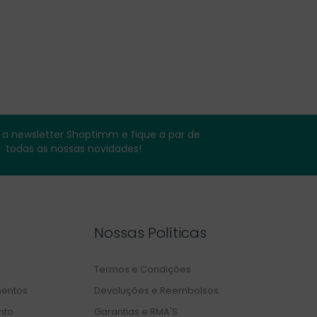
a newsletter Shoptimm e fique a par de
todas as nossas novidades!
Nossas Políticas
Termos e Condições
entos
Devoluções e Reembolsos
nto
Garantias e RMA'S