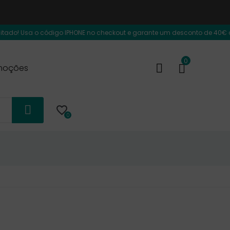
 código IPHONE no checkout e garante um desconto de 40€ adicional na com
0
moções

0