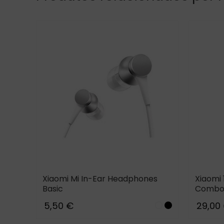
Xiaomi Mi In-Ear Headphones
Xiaomi
Basic
Combo 
5,50 €
29,00
te
lack
Pink
Blue_b
White
Black