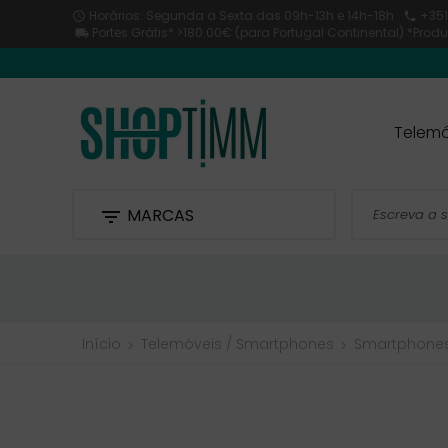
Horários: Segunda a Sexta
das 09h-13h e 14h-18h
+351


Portes Grátis* >180.00€ (para Portugal Continental) *Pro

Telemó
MARCAS

Início
Telemóveis / Smartphones
Smartphone