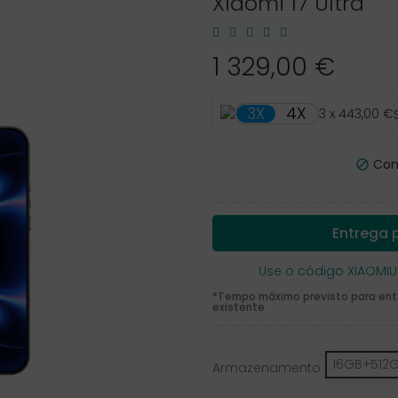
Xiaomi 17 Ultra
1 329,00 €
4X
3X
3 x 443,00 €
Comb

Entrega p
Use o código XIAOMIU
*Tempo máximo previsto para entre
existente
16GB+512
Armazenamento