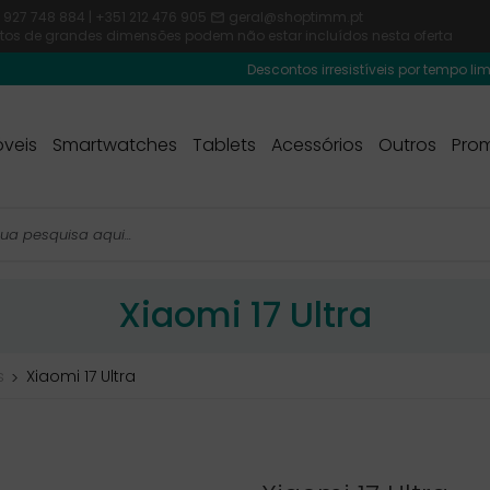
 927 748 884 | +351 212 476 905
geral@shoptimm.pt

dutos de grandes dimensões podem não estar incluídos nesta oferta
Descontos irresistíveis por tempo limitado! Usa o
veis
Smartwatches
Tablets
Acessórios
Outros
Pro
Xiaomi 17 Ultra
s
Xiaomi 17 Ultra