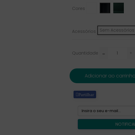
White
Starlit
Black
Cores
Green
Sem Acessórios
Acessórios
Quantidade
Adicionar ao carrinh
Partilhar
NOTIFICA