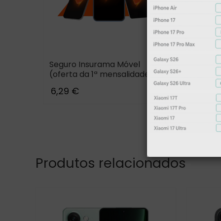
Seguro Insurama Móvel
Xiaom
(oferta da 1ª mensalidade)
Combo
Cable
6,29 €
49,00
Produtos relacionados