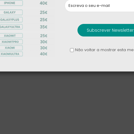
Fold7
2 169,00 €
1 329,00 €
Subscrever Newsletter
Honor Magic V5
Não voltar a mostrar esta 
1 619,00 €
1 169,00 €