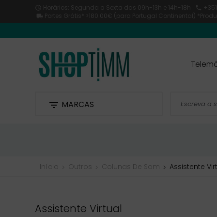
Horários: Segunda a Sexta
das 09h-13h e 14h-18h
+351


Portes Grátis* >180.00€ (para Portugal Continental) *Pro

Telemó
MARCAS

Início
Outros
Colunas De Som
Assistente Vir
Assistente Virtual