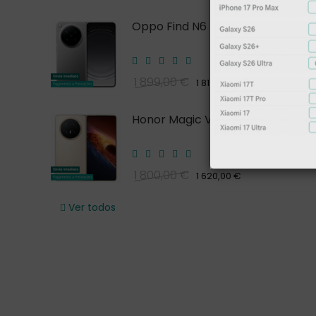
Oppo Find N6 5G
1 899,00 €
1 819,00 €
Honor Magic V6
1 800,00 €
1 620,00 €
Ver todos