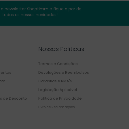
a newsletter Shoptimm e fique a par de
todas as nossas novidades!
Nossas Políticas
Termos e Condições
entos
Devoluções e Reembolsos
nto
Garantias e RMA'S
Legislação Aplicável
s de Desconto
Política de Privacidade
Livro de Reclamações