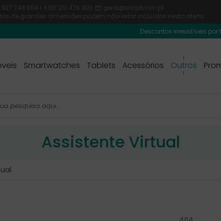
 927 748 884 | +351 212 476 905
geral@shoptimm.pt

dutos de grandes dimensões podem não estar incluídos nesta oferta
Descontos irresistíveis por temp
veis
Smartwatches
Tablets
Acessórios
Outros
Pro
Assistente Virtual
tual
404