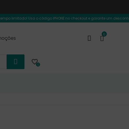
o limitado! Usa o código IPHONE no checkout e garante um desconto de 40€
0
moções

0