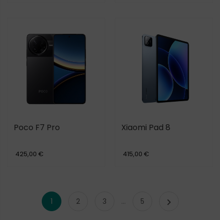
Poco F7 Pro
Xiaomi Pad 8
425,00 €
415,00 €

1
2
3
…
5