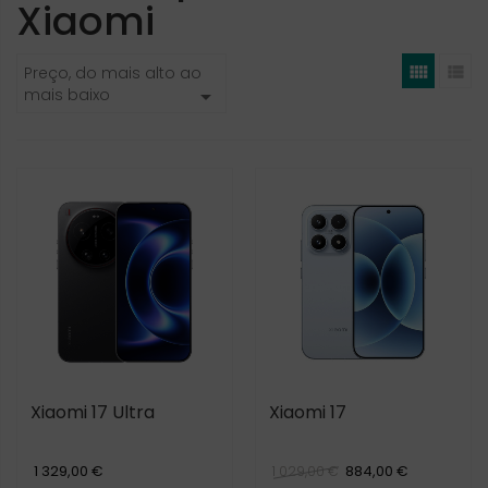
Xiaomi


Preço, do mais alto ao
mais baixo

Xiaomi 17 Ultra
Xiaomi 17
1 329,00 €
884,00 €
1 029,00 €