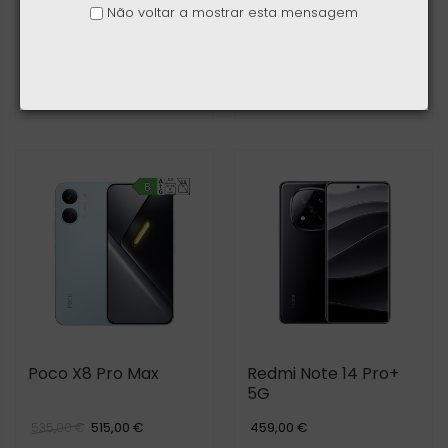
Não voltar a mostrar esta mensagem
Xiaomi 17T 5G
Xiaomi Pad 8 Pro
689,00 €
519,00 €
619,00 €
Poco X8 Pro Max
Redmi Note 14 Pro+
5G
515,00 €
459,00 €
535,00 €