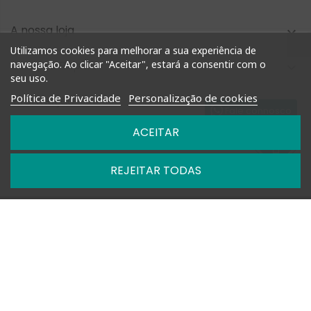
A nossa loja

Utilizamos cookies para melhorar a sua experiência de
Compra Rápida
navegação. Ao clicar "Aceitar", estará a consentir com o

seu uso.
Política de Privacidade
Personalização de cookies
Informação

Fale connosco
ACEITAR
Nossas Políticas

REJEITAR TODAS

Horários: Segunda a Sexta das 09h-13h e 14h-18h

+351 927 748 884 | +351 212 476 905

geral@shoptimm.pt

Portes Grátis* +162.50€ (para Portugal Continental) *Produtos
de grandes dimensões
podem não estar incluídos nesta oferta