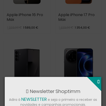
Apple iPhone 16 Pro
Apple iPhone 17 Pro
Max
Max
1 589,00 €
1 354,00 €
1 999,00 €
1 499,00 €
Newsletter Shoptimm
Samsung Galaxy Z
Xiaomi 17 Ultra
Fold7
NEWSLETTER
Adira à
e seja o primeiro a receber as
novidades e campanhas promocionais.