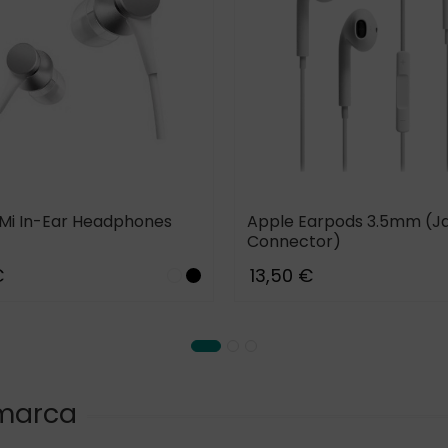
 Mi In-Ear Headphones
Apple Earpods 3.5mm (J
Connector)
€
13,50 €
White
Black
 marca