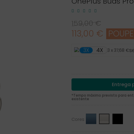
OnePlus Buds Pro
159,00 €
113,00 €
POUPE
4X
3X
s
3 x 37,68 €
Entrega p
*Tempo máximo previsto para entre
existente
Saphire
Midnight
Lunar
Cores
Blue
Opus
Radiance