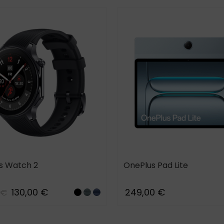
s Watch 2
OnePlus Pad Lite
130,00 €
249,00 €
 €
Steel
Radiant
Nordic_Blue
Black
Silver