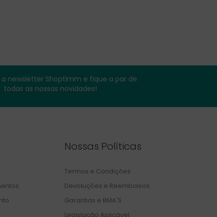
a newsletter Shoptimm e fique a par de
todas as nossas novidades!
Nossas Políticas
Termos e Condições
entos
Devoluções e Reembolsos
nto
Garantias e RMA'S
Legislação Aplicável