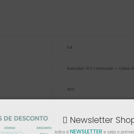
5.4
Auricular: 10 h | Auricular + Caix
10m
IP55
Newsletter Sh
NEWSLETTER
3
Adira à
e seja o prime