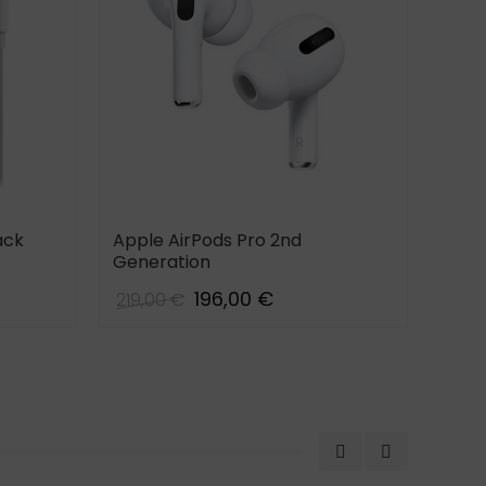
ack
Apple AirPods Pro 2nd
ITFI
Generation
Earp
196,00 €
219,00 €
24,9