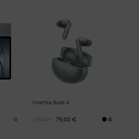
OnePlus Buds 4
OneP
79,00 €
129,00 €
159,
Aero
Storm
Zen
Blue
Gray
Green