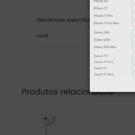
Referências específicas
ean13
Produtos relacionados