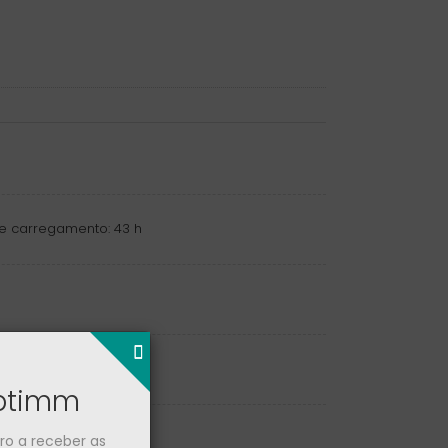
a de carregamento: 43 h
optimm
iro a receber as