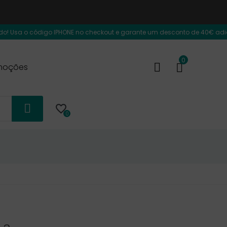
digo IPHONE no checkout e garante um desconto de 40€ adicional na compra
0
moções

0