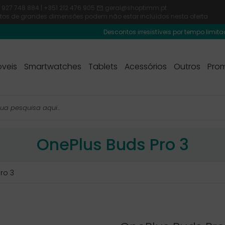
 927 748 884 | +351 212 476 905
geral@shoptimm.pt

dutos de grandes dimensões podem não estar incluídos nesta oferta
Descontos irresistíveis por tempo limitado! Usa o có
veis
Smartwatches
Tablets
Acessórios
Outros
Pro
OnePlus Buds Pro 3
ro 3