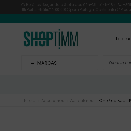
Horários: Segunda a Sexta
das 09h-13h e 14h-18h
+351


Portes Grátis* >180.00€ (para Portugal Continental) *Pro

Telemó
MARCAS

Início
Acessórios
Auriculares
OnePlus Buds P