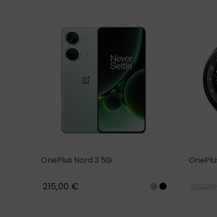
OnePlus Nord 3 5G
OnePlu
215,00 €
309,00
Black
Gray_17
Misty
Tempest
Green
Gray