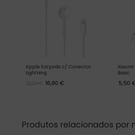
Apple Earpods c/ Conector
Xiaomi
Lightning
Basic
16,80 €
5,50 
19,00 €
te
lack
Pink
Blue_b
Produtos relacionados por