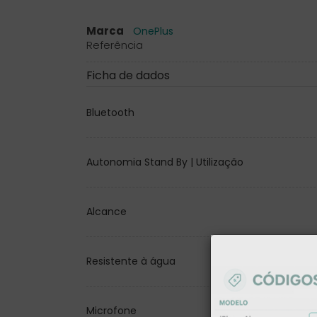
Marca
OnePlus
Referência
Ficha de dados
Bluetooth
Autonomia Stand By | Utilização
Alcance
Resistente à água
Microfone