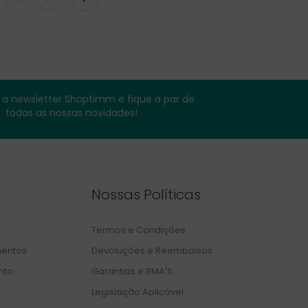
a newsletter Shoptimm e fique a par de
todas as nossas novidades!
Nossas Políticas
Termos e Condições
entos
Devoluções e Reembolsos
nto
Garantias e RMA'S
Legislação Aplicável