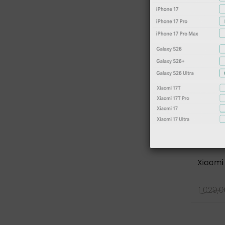
Xiaomi 
1 029,