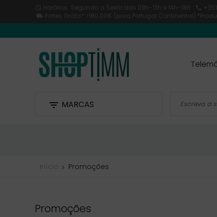
Horários: Segunda a Sexta
das 09h-13h e 14h-18h
+351


Portes Grátis* >180.00€ (para Portugal Continental) *Pro

Telemó
MARCAS

Início
Promoções
Promoções