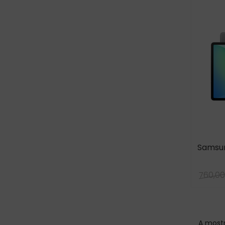
Samsun
760,00
A mostr