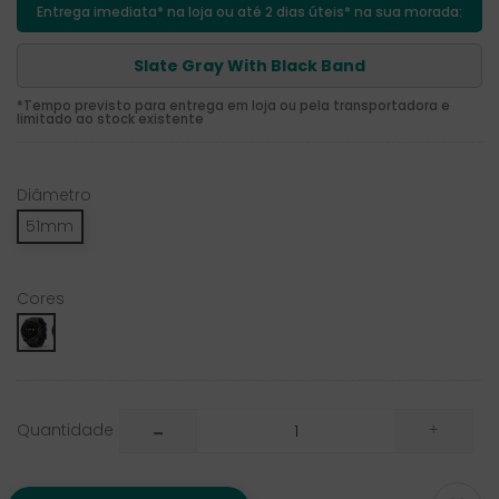
Entrega imediata* na loja ou até 2 dias úteis* na sua morada:
Slate Gray With Black Band
*Tempo previsto para entrega em loja ou pela transportadora e
limitado ao stock existente
Diâmetro
51mm
Cores
Slate
Gray
with
Black
Quantidade
Band