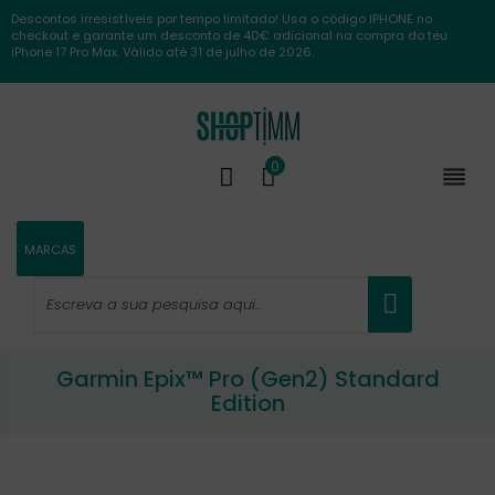
Descontos irresistíveis por tempo limitado! Usa o código IPHONE no
checkout e garante um desconto de 40€ adicional na compra do teu
iPhone 17 Pro Max. Válido até 31 de julho de 2026.
0

MARCAS
Garmin Epix™ Pro (Gen2) Standard
Edition