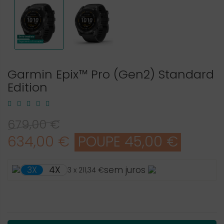
Garmin Epix™ Pro (Gen2) Standard
Edition
679,00 €
634,00 €
POUPE 45,00 €
4X
3X
sem juros
3 x 211,34 €