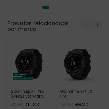
Produtos relacionados
por marca
Garmin Epix™ Pro
Garmin fēnix® 7X
(Gen2) Standard
Pro
Edition
634,00 €
609,00 €
679,00 €
749,00 €