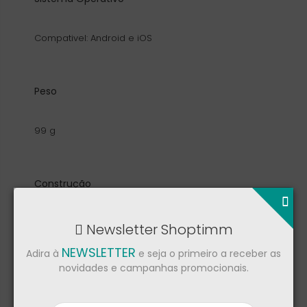
Compativel: Android e iOS
Peso
99 g
Construção
Strap material: silicone | Lens Material: Corning®
Gorilla® Glass | Bezel Material: stainless steel | Case
Newsletter Shoptimm
material: fiber-reinforced polymer with steel rear
cover
NEWSLETTER
Adira à
e seja o primeiro a receber as
novidades e campanhas promocionais.
Tipo Ecrã