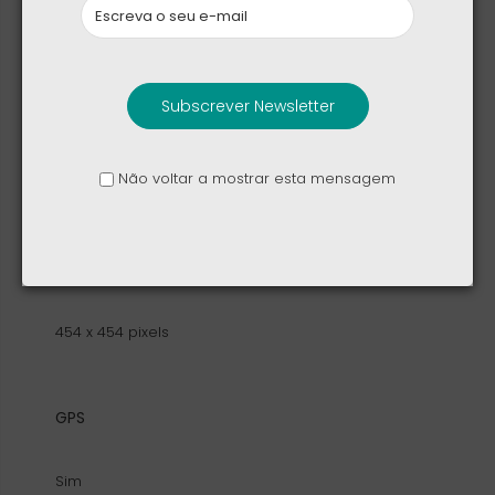
AMOLED
Subscrever Newsletter
Tamanho Ecrã
Não voltar a mostrar esta mensagem
1.4” (35.56 mm) diameter
Resolução
454 x 454 pixels
GPS
Sim