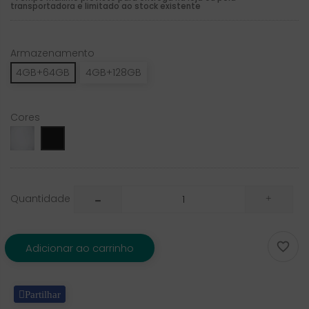
transportadora e limitado ao stock existente
Armazenamento
4GB+64GB
4GB+128GB
Cores
Silver
Graphite
Gray
Quantidade

Adicionar ao carrinho
Partilhar