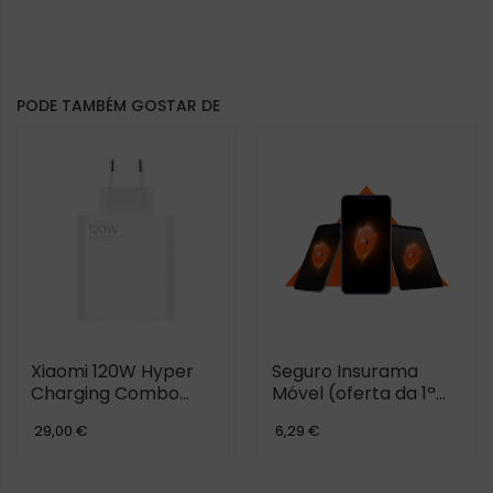
PODE TAMBÉM GOSTAR DE
Xiaomi 120W Hyper
Seguro Insurama
Charging Combo
Móvel (oferta da 1ª
(USB-A)+USB-C
mensalidade)
29,00 €
6,29 €
Cable