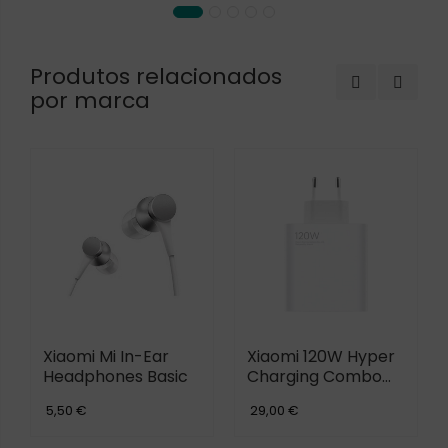
Produtos relacionados
por marca
Xiaomi Mi In-Ear
Xiaomi 120W Hyper
Headphones Basic
Charging Combo
(USB-A)+USB-C
5,50 €
29,00 €
Cable