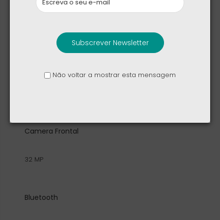
Mali-G1 Ultra MC12
Subscrever Newsletter
Camera Traseira
Não voltar a mostrar esta mensagem
50 MP | 50 MP | 12 MP
Camera Frontal
32 MP
Bluetooth