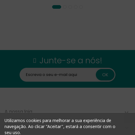
Junte-se a nós!
A nossa loja

Utilizamos cookies para melhorar a sua experiência de
Compra Rápida
navegação. Ao clicar "Aceitar", estará a consentir com o

seu uso.