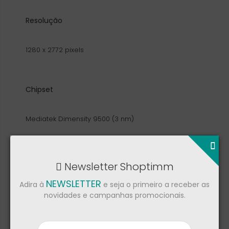
Resolução
1280 x 2772 pixels
Chipset
Mediatek Dimensity 9500 (3 nm)
CPU
Newsletter Shoptimm
NEWSLETTER
Adira à
e seja o primeiro a receber as
Octa-core
novidades e campanhas promocionais.
GPU