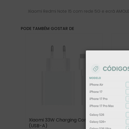
Xiaomi Redmi Note 15 com rede 5G e ecrã AMOL
PODE TAMBÉM GOSTAR DE
Xiaomi 33W Charging Combo
Segur
(USB-A)
(ofer