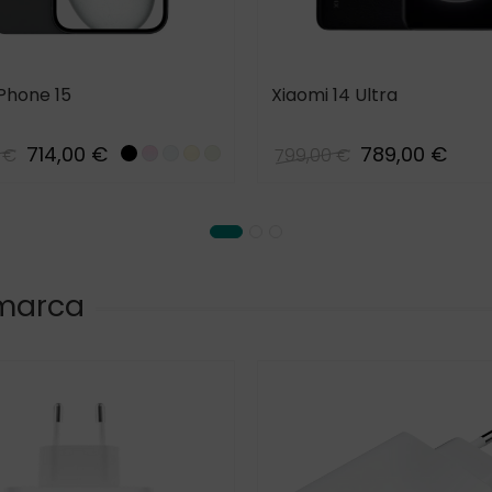
Phone 15
Xiaomi 14 Ultra
714,00 €
789,00 €
 €
799,00 €
Black
Pink
Blue_15
Yellow_15
Green_15
 marca