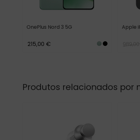
OnePlus Nord 3 5G
Apple i
215,00 €
989,00
Misty
Tempest
Green
Gray
+2
um
anium
itanium
titanium
reen
gold
ilverblue
Whitesilver
Produtos relacionados por