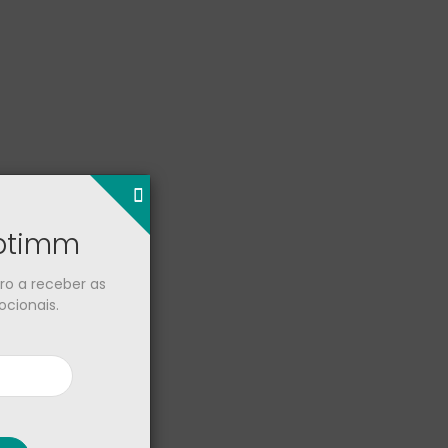
optimm
iro a receber as
cionais.