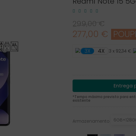
Redmi Note 15 5G
299,00 €
277,00 €
POUPE
4X
3X
3 x 92,34 €
Entrega p
*Tempo máximo previsto para entre
existente
6GB+128G
Armazenamento