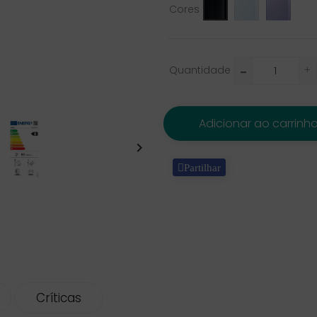
Glacier
Mist
Black
Cores
Blue_1
Purple
Quantidade
Adicionar ao carrinh

Partilhar
Críticas