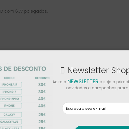
ED com 6.77 polegadas.
Newsletter Sh
NEWSLETTER
Adira à
e seja o prime
novidades e campanhas promo
o Insurama Móvel
ta da 1ª mensalidade)