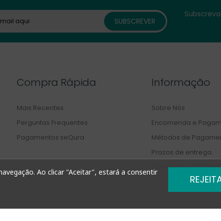
Subscreva 
Compra Rápida
Informação
Mais Recentes
Sobre Nós
Perguntas Frequentes
Encomenda e Pagam
Pagamentos seQura
Métodos de Pagame
Prazos de entrega
Promoções e Código
avegação. Ao clicar "Aceitar", estará a consentir
REJEIT