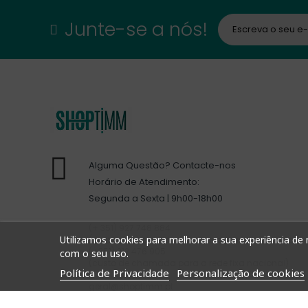
Junte-se a nós!
Alguma Questão? Contacte-nos
Horário de Atendimento:
Segunda a Sexta | 9h00-18h00
(+ 351) 927 748 884
Utilizamos cookies para melhorar a sua experiência de n
(custo de chamada para a rede móvel nacional)
(+351) 212 476 905
com o seu uso.
(custo de chamada para a rede fixa nacional)
Política de Privacidade
Personalização de cookies
geral@shoptimm.pt