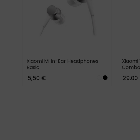
Xiaomi Mi In-Ear Headphones
Xiaomi
Basic
Combo 
5,50 €
29,00
te
lack
Pink
Blue_b
White
Black