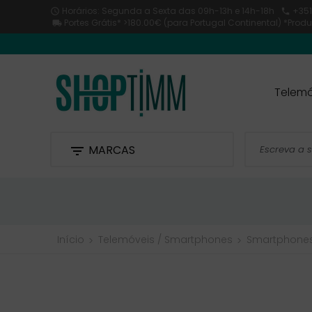
Horários: Segunda a Sexta
das 09h-13h e 14h-18h
+351


Portes Grátis* >180.00€ (para Portugal Continental) *Pro

Telemó
MARCAS

Início
Telemóveis / Smartphones
Smartphone