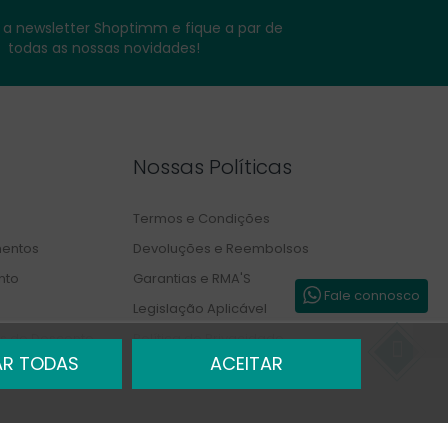
a newsletter Shoptimm e fique a par de
todas as nossas novidades!
Nossas Políticas
Termos e Condições
entos
Devoluções e Reembolsos
nto
Garantias e RMA'S
Fale connosco
Legislação Aplicável
s de Desconto
Política de Privacidade
AR TODAS
ACEITAR
Livro de Reclamações