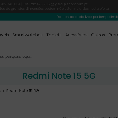
 927 748 884 | +351 212 476 905
geral@shoptimm.pt

dutos de grandes dimensões podem não estar incluídos nesta oferta
Descontos irresistíveis por tempo limitado! Usa o 
veis
Smartwatches
Tablets
Acessórios
Outros
Pro
Redmi Note 15 5G
s
Redmi Note 15 5G