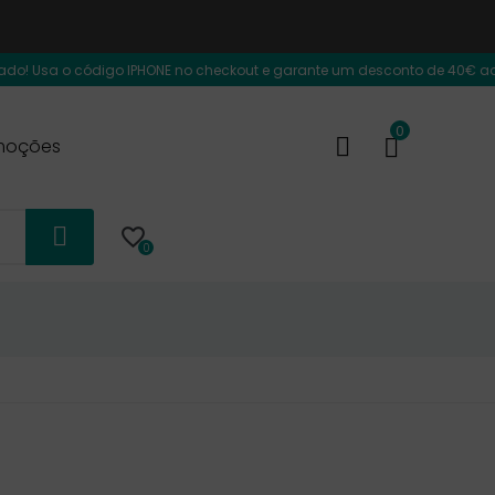
código IPHONE no checkout e garante um desconto de 40€ adicional na comp
0
moções

0