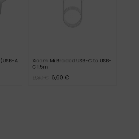
 (USB-A
Xiaomi Mi Braided USB-C to USB-
Xiao
C 1.5m
(USB
6,60 €
6,80 €
22,0