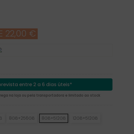
 22,00 €
revista entre 2 a 6 dias úteis*
ga na loja ou pela transportadora e limitado ao stock
B
8GB+256GB
8GB+512GB
12GB+512GB