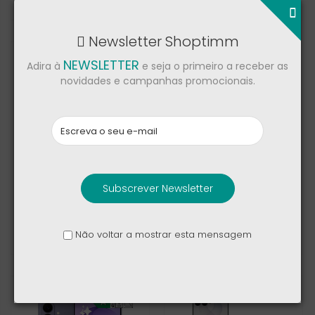
1 329,00 €
1 329,00 €
2 169,00 €
Newsletter Shoptimm
NEWSLETTER
Adira à
e seja o primeiro a receber as
novidades e campanhas promocionais.
Subscrever Newsletter
Apple iPhone 17 Pro
Honor Magic V5
Não voltar a mostrar esta mensagem
1 264,00 €
1 169,00 €
1 349,00 €
1 619,00 €