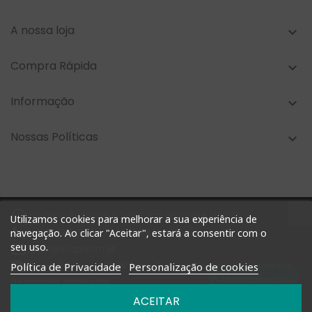
A nossa loja

Compra Rápida

Informação

Nossas Políticas


Horários: Segunda a Sexta das 09h-13h e 14h-18h
Utilizamos cookies para melhorar a sua experiência de

+351 927 748 884 | +351 212 476 905
navegação. Ao clicar "Aceitar", estará a consentir com o
seu uso.

geral@shoptimm.pt

Portes Grátis* +162.50€ (para Portugal Continental) *Produtos
Política de Privacidade
Personalização de cookies
Fale connosco
de grandes dimensões
podem não estar incluídos nesta oferta
ACEITAR