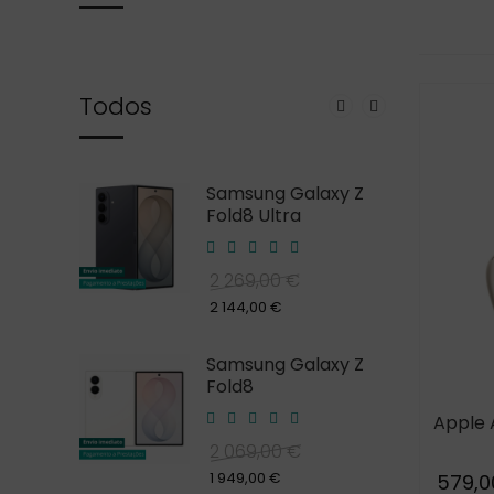
Todos
laxy S26
Samsung Galaxy Z
Fold8 Ultra
2 269,00 €
969,00 €
2 144,00 €
laxy S25
Samsung Galaxy Z
Fold8
Apple 
859,00 €
2 069,00 €
1 949,00 €
579,0