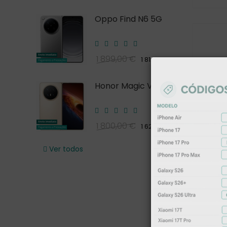
Oppo Find N6 5G
1 899,00 €
1 819,00 €
Honor Magic V6
1 800,00 €
1 620,00 €
Ver todos
JBL Li
119,00 