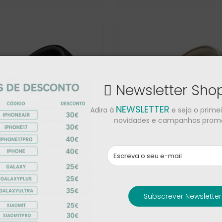
Fold7
2 169,00 €
1 329,00 €
Honor Magic V5
Newsletter Sh
1 619,00 €
1 169,00 €
NEWSLETTER
Adira à
e seja o prime
novidades e campanhas promo
ve 770NC
JBL Tune 680NC
Subscrever Newsletter
94,00 €
72,00 €
€
89,00 €
White
Blue
Black
Sand