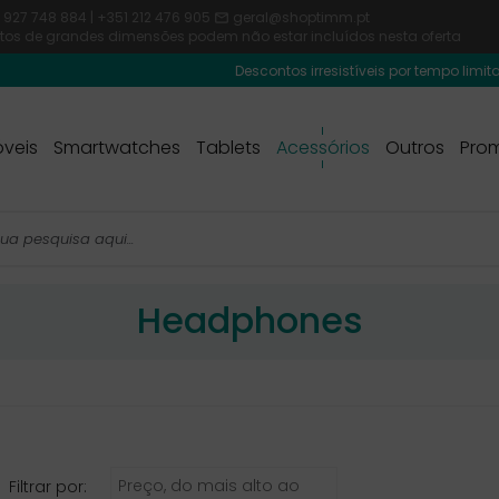
 927 748 884 | +351 212 476 905
geral@shoptimm.pt

dutos de grandes dimensões podem não estar incluídos nesta oferta
Descontos irresistíveis por tempo limitado! Usa 
veis
Smartwatches
Tablets
Acessórios
Outros
Pro
Headphones
Preço, do mais alto ao
Filtrar por: