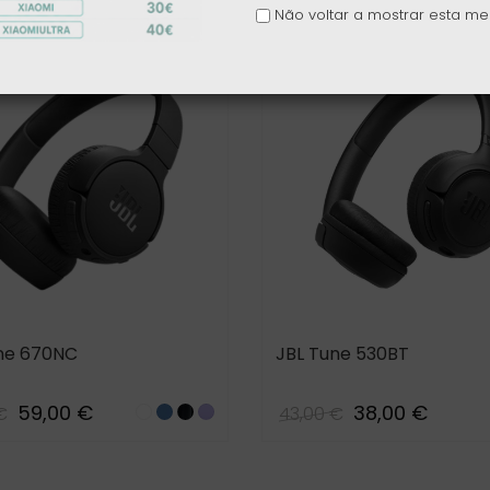
Não voltar a mostrar esta 
ne 670NC
JBL Tune 530BT
59,00 €
38,00 €
€
43,00 €
White
BLUE
Black
Purple