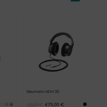
6
Samsung Galaxy Z
Apple
Fold8 Ultra
Max
2 269,00 €
1 999
2 144,00 €
5
Apple
Max
Samsung Galaxy Z
Fold8
Neumann NDH 30
1 499
2 069,00 €
1 949,00 €
475,00 €
519,00 €
Samsu
le
idnight
Starlight
Blue_b
Orange_
Black