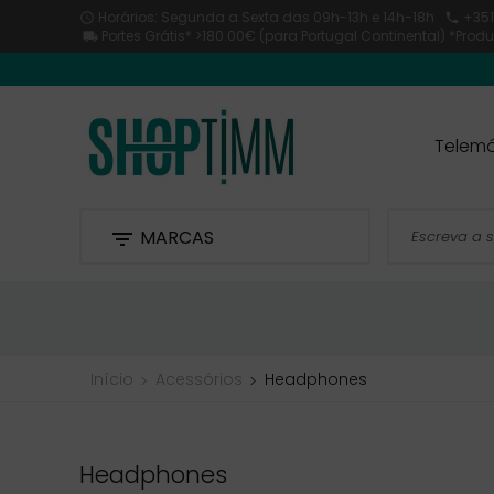
Horários: Segunda a Sexta
das 09h-13h e 14h-18h
+351


Portes Grátis* >180.00€ (para Portugal Continental) *Pro

Telemó
MARCAS

Início
Acessórios
Headphones
Headphones