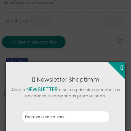
limitado ao stock existente
Quantidade

Adicionar ao carrinho
Partilhar
Newsletter Shoptimm
NEWSLETTER
Adira à
e seja o primeiro a receber as
Descrição
novidades e campanhas promocionais.
Detalhes de produto
Críticas