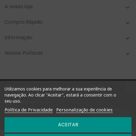
A nossa loja

Compra Rápida

Informação

Nossas Políticas


Horários: Segunda a Sexta das 09h-13h e 14h-18h
Utilizamos cookies para melhorar a sua experiência de

navegação. Ao clicar "Aceitar", estará a consentir com o
+351 927 748 884 | +351 212 476 905
seu uso.

geral@shoptimm.pt

Política de Privacidade
Personalização de cookies
Portes Grátis* +162.50€ (para Portugal Continental) *Produtos
Fale connosco
de grandes dimensões
podem não estar incluídos nesta oferta
ACEITAR