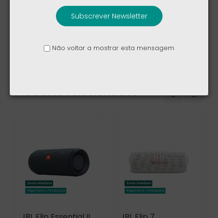
Subscrever Newsletter
Coluna JBL Flip Essential II
Não voltar a mostrar esta mensagem
Produtos relacionados
JBL Flip Essential II
JBL Flip 7