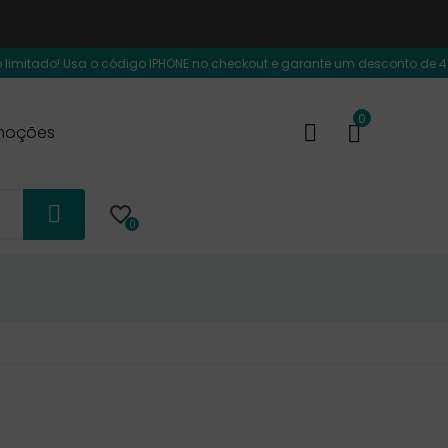
! Usa o código IPHONE no checkout e garante um desconto de 40€ adicional
0
moções

0