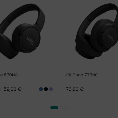
ne 670NC
JBL Tune 770NC
59,00 €
73,00 €
€
White
BLUE
Black
Purple