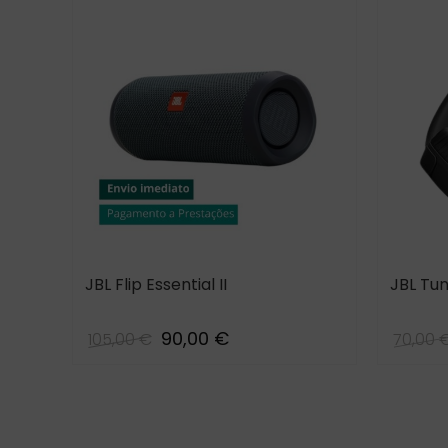
JBL Flip Essential II
JBL Tu
90,00 €
105,00 €
70,00 
Black