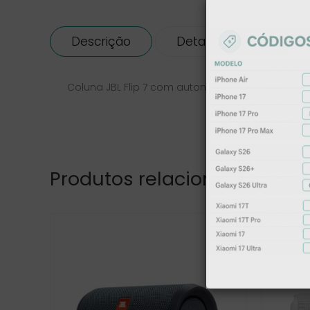
Descrição
Detalhes de produto
Coluna JBL Flip 7 com autonomia até 14 horas.
Produtos relacionados