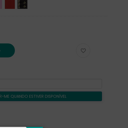
RED
Squad
o

R-ME QUANDO ESTIVER DISPONÍVEL