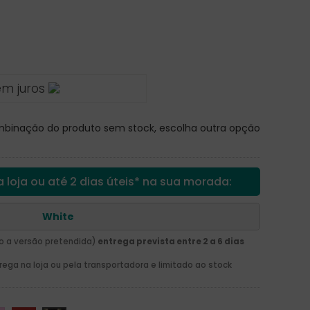
em juros
inação do produto sem stock, escolha outra opção
 loja ou até 2 dias úteis* na sua morada:
White
o a versão pretendida)
entrega prevista entre 2 a 6 dias
ga na loja ou pela transportadora e limitado ao stock