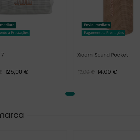
 7
Xiaomi Sound Pocket
125,00 €
14,00 €
 €
17,00 €
+1
White
BLUE
Black
Pink
RED
 marca