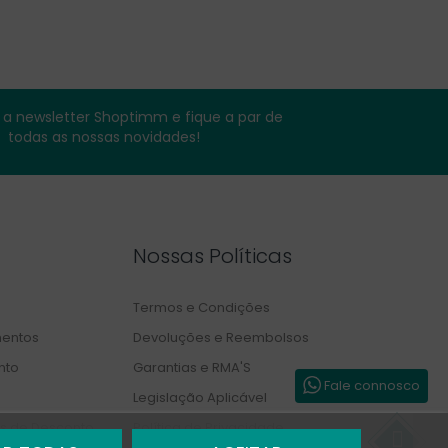
a newsletter Shoptimm e fique a par de
todas as nossas novidades!
Nossas Políticas
Termos e Condições
entos
Devoluções e Reembolsos
nto
Garantias e RMA'S
Fale connosco
Legislação Aplicável
s de Desconto
Política de Privacidade