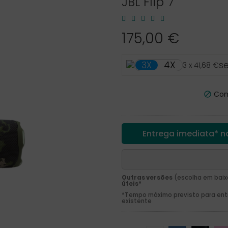
JBL Flip 7
175,00 €
4X
3X
s
3 x 41,68 €
Comb

Entrega imediata* na
Outras versões
(escolha em baix
úteis*
*Tempo máximo previsto para entre
existente