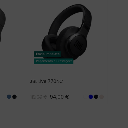
JBL Live 770NC
JBL F
94,00 €
119,00 €
175,
BLUE
Black
White
Blue
Black
Sand