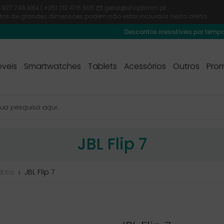
 927 748 884 | +351 212 476 905
geral@shoptimm.pt

dutos de grandes dimensões podem não estar incluídos nesta oferta
Descontos irresistíveis por tempo limitado
veis
Smartwatches
Tablets
Acessórios
Outros
Pro
JBL Flip 7
teis
JBL Flip 7