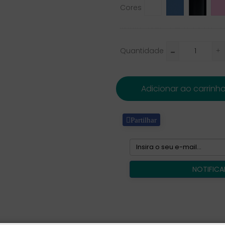
White
BLUE
Black
Pink
Cores
Quantidade
Adicionar ao carrinh
Partilhar
NOTIFICA