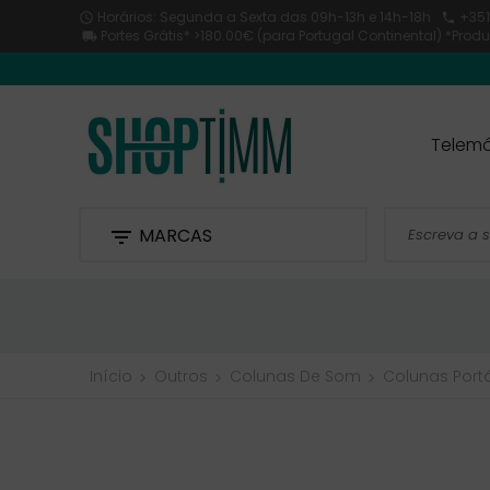
Horários: Segunda a Sexta
das 09h-13h e 14h-18h
+351


Portes Grátis* >180.00€ (para Portugal Continental) *Pro

Telemó
MARCAS

Início
Outros
Colunas De Som
Colunas Portá