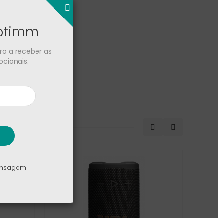
optimm
iro a receber as
cionais.
mensagem