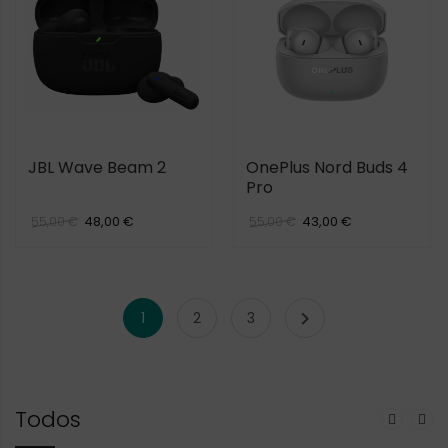
JBL Wave Beam 2
OnePlus Nord Buds 4
Pro
48,00 €
43,00 €
55,00 €
55,00 €

1
2
3
Todos