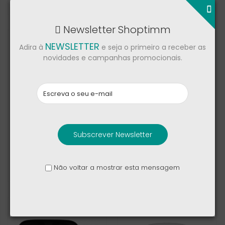
127,00 €
113,00 €
179,00 €
159,00 €
Newsletter Shoptimm
NEWSLETTER
Adira à
e seja o primeiro a receber as
novidades e campanhas promocionais.
Subscrever Newsletter
OnePlus Buds 4
Lenovo Buds TWS X9
Edition
Não voltar a mostrar esta mensagem
79,00 €
62,50 €
129,00 €
77,00 €