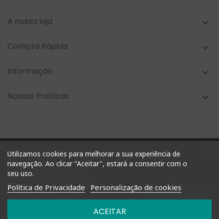
A nossa loja

Compra Rápida

Informação

Nossas Políticas


Horários: Segunda a Sexta das 09h-13h e 14h-18h
Utilizamos cookies para melhorar a sua experiência de

+351 927 748 884 | +351 212 476 905
navegação. Ao clicar "Aceitar", estará a consentir com o
seu uso.

geral@shoptimm.pt

Portes Grátis* +162.50€ (para Portugal Continental) *Produtos
Política de Privacidade
Personalização de cookies
Fale connosco
de grandes dimensões
podem não estar incluídos nesta oferta
ACEITAR