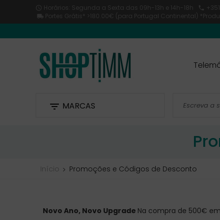
Horários: Segunda a Sexta
das 09h-13h e 14h-18h
+351


Portes Grátis* >180.00€ (para Portugal Continental) *Pro

Telemó
MARCAS

Pro
Início
Promoções e Códigos de Desconto
Novo Ano, Novo Upgrade
Na compra de 500€ em 