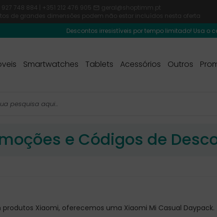
 927 748 884 | +351 212 476 905
geral@shoptimm.pt

dutos de grandes dimensões podem não estar incluídos nesta oferta
Descontos irresistíveis por tempo limitado! Usa o código
veis
Smartwatches
Tablets
Acessórios
Outros
Pro
moções e Códigos de Desc
produtos Xiaomi, oferecemos uma Xiaomi Mi Casual Daypack.