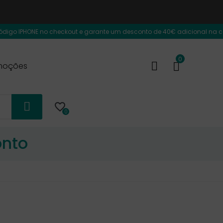
 IPHONE no checkout e garante um desconto de 40€ adicional na compra do 
0
moções

0
onto