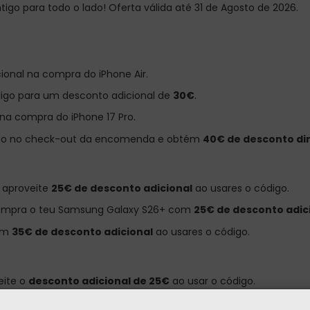
tigo para todo o lado! Oferta válida até 31 de Agosto de 2026.
ional na compra do iPhone Air.
digo para um desconto adicional de
30€
.
na compra do iPhone 17 Pro.
ódigo no check-out da encomenda e obtém
40€ de desconto di
 aproveite
25€ de desconto adicional
ao usares o código.
compra o teu Samsung Galaxy S26+ com
25€ de desconto adic
com
35€ de desconto adicional
ao usares o código.
eite o
desconto adicional de 25€
ao usar o código.
icional na compra do Xiaomi 17T Pro com o código.