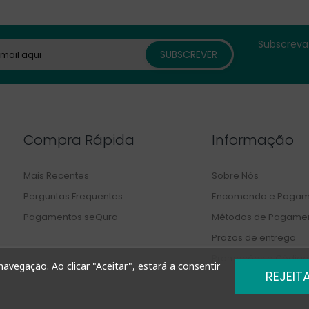
Subscreva 
Compra Rápida
Informação
Mais Recentes
Sobre Nós
Perguntas Frequentes
Encomenda e Pagam
Pagamentos seQura
Métodos de Pagame
Prazos de entrega
Promoções e Código
avegação. Ao clicar "Aceitar", estará a consentir
REJEIT