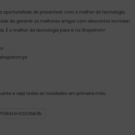
a a oportunidade de presentear com o melhor da tecnologia.
dade de garantir os melhores artigos com descontos incríveis!
as. É o melhor da tecnologia para si na Shoptimm!
o:
@shoptimm.pt
guinte e veja todas as novidades em primeira mão.
SWfG84OmCDtZMir3b