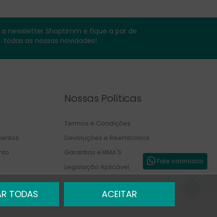
a newsletter Shoptimm e fique a par de
todas as nossas novidades!
Nossas Políticas
Termos e Condições
entos
Devoluções e Reembolsos
nto
Garantias e RMA'S
Fale connosco
Legislação Aplicável
s de Desconto
Política de Privacidade
AR TODAS
ACEITAR
Livro de Reclamações