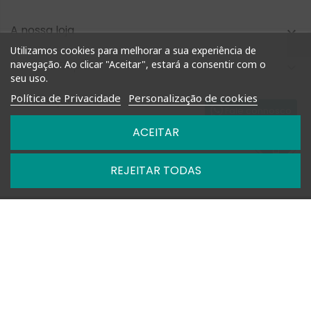
A nossa loja

Utilizamos cookies para melhorar a sua experiência de
Compra Rápida
navegação. Ao clicar "Aceitar", estará a consentir com o

seu uso.
Política de Privacidade
Personalização de cookies
Informação

Fale connosco
ACEITAR
Nossas Políticas

REJEITAR TODAS

Horários: Segunda a Sexta das 09h-13h e 14h-18h

+351 927 748 884 | +351 212 476 905

geral@shoptimm.pt

Portes Grátis* +162.50€ (para Portugal Continental) *Produtos
de grandes dimensões
podem não estar incluídos nesta oferta