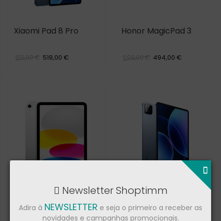
Xiaomi Pad 8 Pro
Honor MagicPad 3
519,00 €
494,00 €
619,00 €
599,00 €
Newsletter Shoptimm
Apple iPad 11th GEN
Xiaomi Pad 8
NEWSLETTER
Adira à
e seja o primeiro a receber as
novidades e campanhas promocionais.