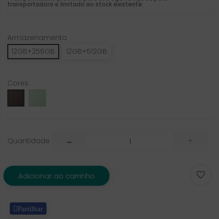
transportadora e limitado ao stock existente
Armazenamento
12GB+256GB
12GB+512GB
Cores
Sage
Dune
Mist
Glow
Quantidade

Adicionar ao carrinho
Partilhar