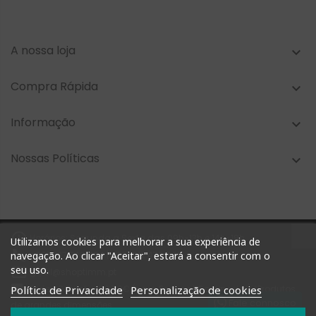
A nossa loja

Compra Rápida

Informação

Nossas Políticas


Horários: Segunda a Sexta das 09h-13h e 14h-18h
Utilizamos cookies para melhorar a sua experiência de

navegação. Ao clicar "Aceitar", estará a consentir com o
+351 927 748 884 | +351 212 476 905
seu uso.

geral@shoptimm.pt

Política de Privacidade
Personalização de cookies
Portes Grátis* +162.50€ (para Portugal Continental) *Produtos
Fale connosco
de grandes dimensões