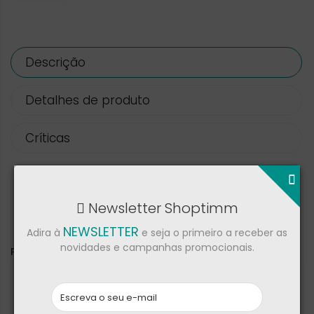
Descrição
Detalhes de produto
Críticas
Tablet OnePlus Pad 4 com WiFi e ecrã de 13.2
Newsletter Shoptimm
polegadas.
NEWSLETTER
Adira à
e seja o primeiro a receber as
novidades e campanhas promocionais.
PODE TAMBÉM GOSTAR DE