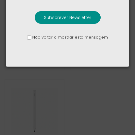
Subscrever Newsletter
Não voltar a mostrar esta mensagem
Seguro Insurama
OnePlus Buds 4
Móvel (oferta da 1ª
mensalidade)
6,29 €
79,00 €
129,00 €