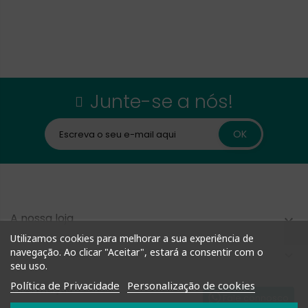
Junte-se a nós!
A nossa loja

Utilizamos cookies para melhorar a sua experiência de
navegação. Ao clicar "Aceitar", estará a consentir com o
Compra Rápida

seu uso.
Política de Privacidade
Personalização de cookies
Informação

Fale connosco