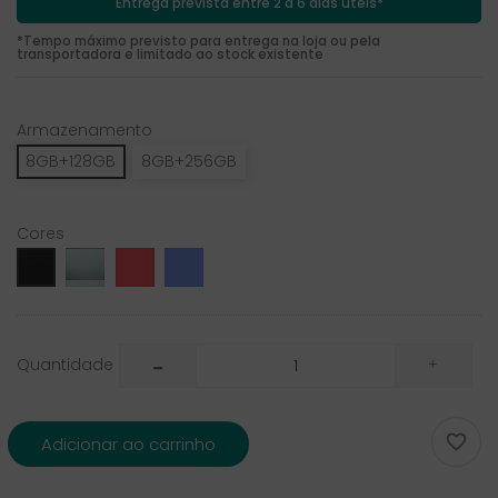
Entrega prevista entre 2 a 6 dias úteis*
*Tempo máximo previsto para entrega na loja ou pela
transportadora e limitado ao stock existente
Armazenamento
8GB+128GB
8GB+256GB
Cores
Fog
Berry
Lavender-
Obsidian
Quantidade

Adicionar ao carrinho