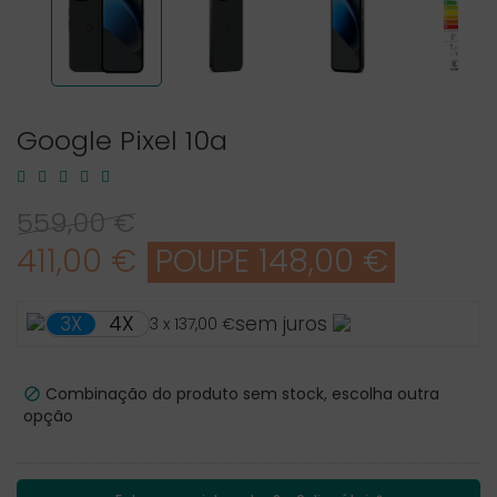
Google Pixel 10a
559,00 €
411,00 €
POUPE 148,00 €
4X
3X
sem juros
3 x 137,00 €
Combinação do produto sem stock, escolha outra

opção