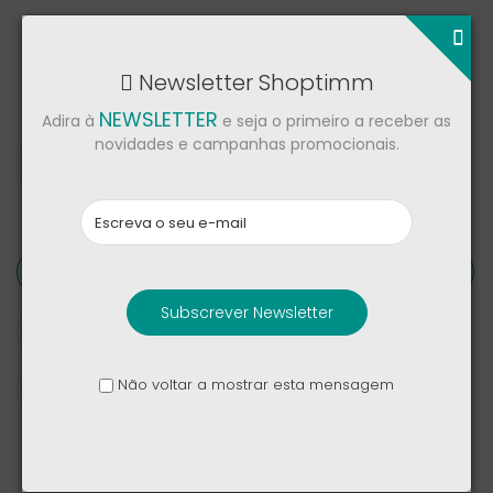
Newsletter Shoptimm
NOTIFICAR-ME QUANDO ESTIVER DISPONÍVEL
NEWSLETTER
Adira à
e seja o primeiro a receber as
novidades e campanhas promocionais.
Partilhar
Descrição
Subscrever Newsletter
Detalhes de produto
Não voltar a mostrar esta mensagem
Críticas
Smartphone Google Pixel 10a com rede 5G.