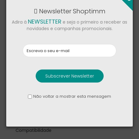
Marca
OnePlus
Newsletter Shoptimm
Referência
NEWSLETTER
Adira à
e seja o primeiro a receber as
Ficha de dados
novidades e campanhas promocionais.
Tipo de carregador
USB-C
Subscrever Newsletter
Bluetooth
Não voltar a mostrar esta mensagem
5.4
Compatibilidade