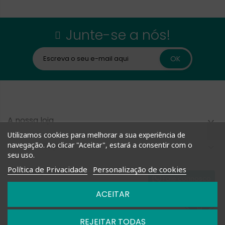
Junte-se a nós!
A nossa loja

Utilizamos cookies para melhorar a sua experiência de
Compra Rápida
navegação. Ao clicar "Aceitar", estará a consentir com o

seu uso.
Política de Privacidade
Personalização de cookies
Informação

Fale connosco
ACEITAR
Nossas Políticas

REJEITAR TODAS