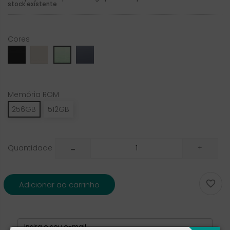
stock existente
Cores
Obsidian
Porcelain
Moonstone
Jade_Green
Memória ROM
256GB
512GB
Quantidade

Adicionar ao carrinho