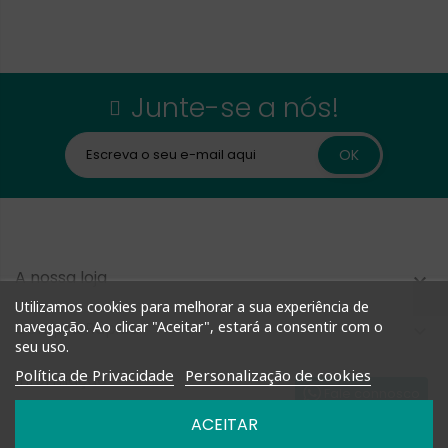
Junte-se a nós!
A nossa loja

Utilizamos cookies para melhorar a sua experiência de
Compra Rápida
navegação. Ao clicar "Aceitar", estará a consentir com o

seu uso.
Política de Privacidade
Personalização de cookies
Informação

Fale connosco
ACEITAR
Nossas Políticas
