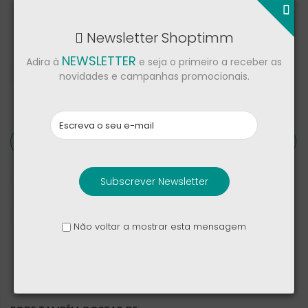
NOTIFICAR-ME QUANDO ESTIVER DISPONÍVEL
Newsletter Shoptimm
NEWSLETTER
Adira à
e seja o primeiro a receber as
Partilhar
novidades e campanhas promocionais.
Descrição
Detalhes de produto
Subscrever Newsletter
Críticas
Não voltar a mostrar esta mensagem
Google Pixel 10 Pro XL