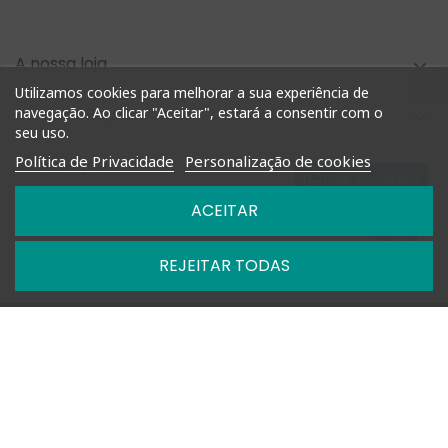
A nossa loja

Utilizamos cookies para melhorar a sua experiência de
navegação. Ao clicar "Aceitar", estará a consentir com o
Compra Rápida

seu uso.
Política de Privacidade
Personalização de cookies
Informação

Fale connosco
ACEITAR
Nossas Políticas

REJEITAR TODAS

Horários: Segunda a Sexta das 09h-13h e 14h-18h

+351 927 748 884 | +351 212 476 905

geral@shoptimm.pt

Portes Grátis* +162.50€ (para Portugal Continental) *Produtos
de grandes dimensões
podem não estar incluídos nesta oferta