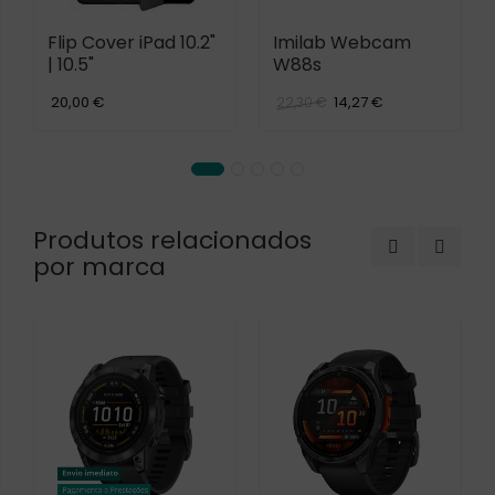
Flip Cover iPad 10.2"
Imilab Webcam
| 10.5"
W88s
20,00 €
14,27 €
22,30 €
Produtos relacionados
por marca