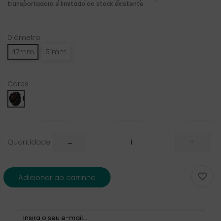
transportadora e limitado ao stock existente
Diâmetro
47mm
51mm
Cores
AMOLED
Slate
Gray
with
Quantidade
Black
Silicone
Band

Adicionar ao carrinho