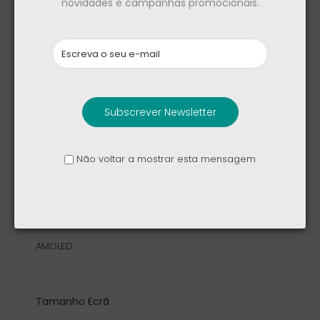
novidades e campanhas promocionais.
Peso
73g ( apenas mostrador)
Construção
Subscrever Newsletter
Silicone - Bracelete | cristal de safira - Material Ecrã
| Titânio revestido a DLC - Mostrador
Não voltar a mostrar esta mensagem
Tipo Ecrã
AMOLED
Tamanho Ecrã