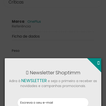
Críticas
Marca
OnePlus
Referência
Ficha de dados
Peso
15.2 g
Newsletter Shoptimm
NEWSLETTER
Adira à
e seja o primeiro a receber as
Bluetooth
novidades e campanhas promocionais.
5.1