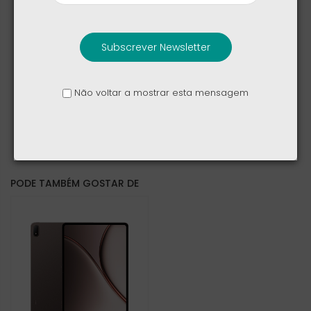
Referências específicas
Subscrever Newsletter
ean13
Não voltar a mostrar esta mensagem
6921815631958
PODE TAMBÉM GOSTAR DE