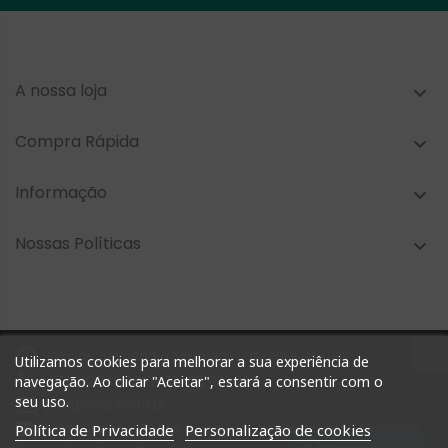
A nossa loja

Compra Rápida

Informação

Nossas Políticas


Horários: Segunda a Sexta das 09h-13h e 14h-18h
Utilizamos cookies para melhorar a sua experiência de

+351 927 748 884 | +351 212 476 905
navegação. Ao clicar "Aceitar", estará a consentir com o
seu uso.

geral@shoptimm.pt

Portes Grátis* +162.50€ (para Portugal Continental) *Produtos
Política de Privacidade
Personalização de cookies