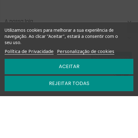
A nossa loja

Utilizamos cookies para melhorar a sua experiência de
Compra Rápida
navegação. Ao clicar "Aceitar", estará a consentir com o

seu uso.
Política de Privacidade
Personalização de cookies
Informação

Fale connosco
ACEITAR
Nossas Políticas

REJEITAR TODAS

Horários: Segunda a Sexta das 09h-13h e 14h-18h

+351 927 748 884 | +351 212 476 905

geral@shoptimm.pt

Portes Grátis* +162.50€ (para Portugal Continental) *Produtos
de grandes dimensões